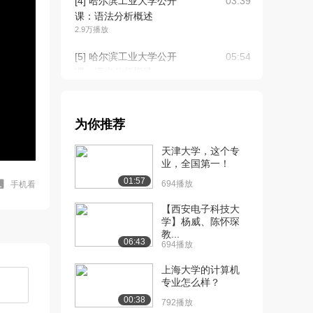
[4] 哈尔滨工业大学公开
03:39
课：语法分析概述
2.9万播放
[5] 哈尔滨工业大学公开
05:54
课：语义分析概述
2.7万播放
[6] 哈尔滨工业大学公开
12:07
为你推荐
课：中间代码生成...
2.6万播放
天津大学，这个专
业，全国第一！
[7] 哈尔滨工业大学公开
06:06
01:57
课：词法语法分析...
694播放
手机看
2.4万播放
【西安电子科技大
学】杨威、陈怀琛
[8] 哈尔滨工业大学公开
09:28
教...
课：文法定义
06:43
694播放
2.3万播放
上海大学的计算机
[9] 哈尔滨工业大学公开
10:19
专业怎么样？
课：语言的定义
00:38
792播放
2.0万播放