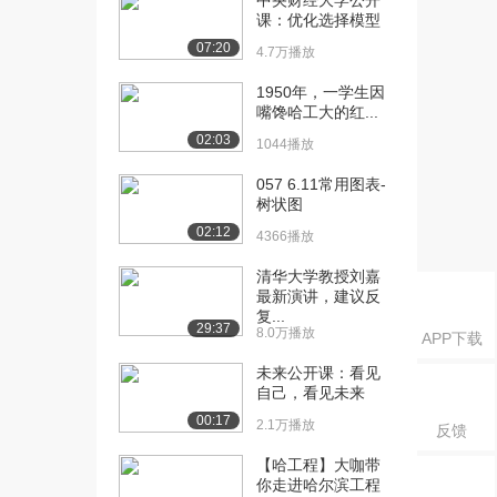
中央财经大学公开
课：有穷自动机的...
课：优化选择模型
1.3万播放
07:20
4.7万播放
[16] 哈尔滨工业大学公开
04:47
1950年，一学生因
课：从正则表达式...
嘴馋哈工大的红...
1.2万播放
02:03
1044播放
[17] 哈尔滨工业大学公开
11:04
057 6.11常用图表-
课：从NFA到D...
树状图
1.4万播放
02:12
4366播放
[18] 哈尔滨工业大学公开
15:57
课：识别单词的D...
清华大学教授刘嘉
最新演讲，建议反
1.4万播放
复...
29:37
8.0万播放
[19] 哈尔滨工业大学公开
15:09
APP下载
课：自顶向下分析...
未来公开课：看见
1.2万播放
自己，看见未来
00:17
2.1万播放
[20] 哈尔滨工业大学公开
12:21
反馈
课：文法转换
【哈工程】大咖带
1.2万播放
你走进哈尔滨工程