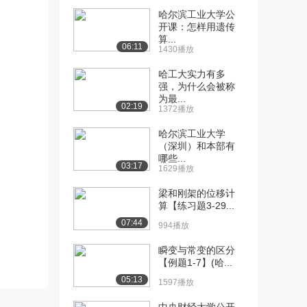
哈尔滨工业大学公
[10] 哈尔滨工业大学公开
09:01
开课：怎样用遗传
课：文法的分类
算...
06:11
1430播放
2.1万播放
哈工大实力有多
[11] 哈尔滨工业大学公开
10:46
强，为什么会被称
课：CFG的分析...
为最...
02:19
1.9万播放
1372播放
[12] 哈尔滨工业大学公开
06:52
哈尔滨工业大学
（深圳）和本部有
课：正则表达式
哪些...
1.7万播放
03:17
1629播放
[13] 哈尔滨工业大学公开
05:11
梁和刚架的位移计
课：正则定义
算【练习题3-29...
1.3万播放
07:44
994播放
[14] 哈尔滨工业大学公开
06:30
瞬变与常变的区分
课：有求自动机
【例题1-7】(哈...
1.3万播放
05:13
1597播放
[15] 哈尔滨工业大学公开
14:05