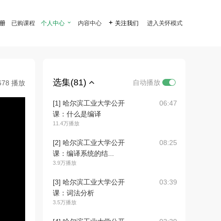
注册
已购课程
个人中心

内容中心

关注我们
进入关怀模式
选集(81)
自动播放
678 播放
[1] 哈尔滨工业大学公开
06:47
课：什么是编译
11.4万播放
[2] 哈尔滨工业大学公开
08:25
课：编译系统的结...
3.9万播放
[3] 哈尔滨工业大学公开
03:39
课：词法分析
3.5万播放