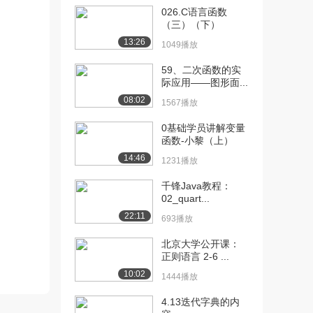
026.C语言函数
[10] 北京大学公开课：量
09:45
（三）（下）
子计算机的发展状...
13:26
1049播放
3.4万播放
59、二次函数的实
[11] 北京大学公开课：问
04:52
际应用——图形面...
题的提出
08:02
1567播放
3.1万播放
0基础学员讲解变量
[12] 北京大学公开课：冯·
08:28
函数-小黎（上）
诺依曼式计算机
14:46
1231播放
3.1万播放
千锋Java教程：
[13] 北京大学公开课：存
08:21
02_quart...
储器的原理与类型
22:11
693播放
3.1万播放
北京大学公开课：
[14] 北京大学公开课：存
10:13
正则语言 2-6 ...
储器的种类与特点
10:02
2.8万播放
1444播放
4.13迭代字典的内
[15] 北京大学公开课：
08:55