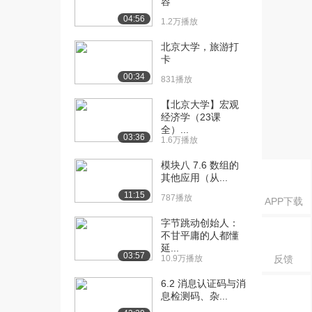
容
CPU指令的执行
04:56
2.9万播放
1.2万播放
[16] 北京大学公开课：程
09:17
北京大学，旅游打
卡
序的执行
2.7万播放
00:34
831播放
[17] 北京大学公开课：说
05:02
【北京大学】宏观
在前面的话
经济学（23课
全）...
2.4万播放
03:36
1.6万播放
[18] 北京大学公开课：程
05:34
模块八 7.6 数组的
序是你告诉计算机...
其他应用（从...
4.7万播放
11:15
787播放
APP下载
[19] 北京大学公开课：如
10:30
字节跳动创始人：
果你的大脑是台计...
不甘平庸的人都懂
3.0万播放
延...
03:57
10.9万播放
反馈
[20] 北京大学公开课：如
10:51
果你来设计一门编...
6.2 消息认证码与消
息检测码、杂...
3.1万播放