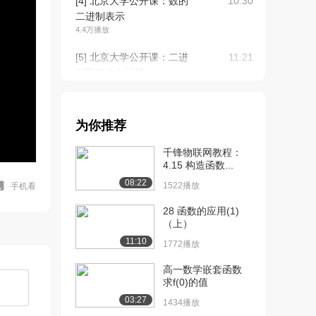
[4] 北京大学公开课：数的
10:30
二进制表示
4.4万播放
[5] 北京大学公开课：二进
11:21
制数的布尔运算
3.9万播放
[6] 北京大学公开课：历史
18:41
为你推荐
上的计算设备
3.3万播放
千锋物联网教程：
4.15 构造函数...
[7] 北京大学公开课：摩尔
15:44
08:22
定律下的计算危...
1522播放
手机看
2.9万播放
28 函数的应用(1)
（上）
[8] 北京大学公开课：从电
10:49
11:10
子管到云计算
1772播放
3.4万播放
高一数学嵌套函数
求f(0)的值
[9] 北京大学公开课：量子
08:39
计算机的基本原...
03:27
1434播放
5.4万播放