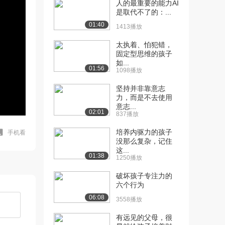
人的最重要的能力AI
是取代不了的：...
01:40
1413播放
太执着、怕犯错，
固定型思维的孩子
如...
01:56
1098播放
坚持并非靠意志
力，而是不去使用
意志...
02:01
837播放
培养内驱力的孩子
手机看
没那么复杂，记住
这...
01:38
1250播放
破坏孩子专注力的
六个行为
06:08
3558播放
有远见的父母，很