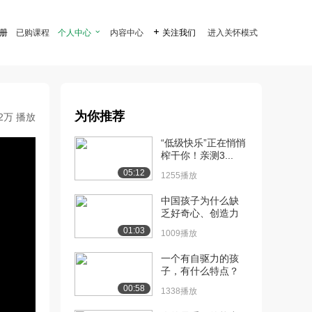
注册
已购课程
个人中心

内容中心

关注我们
进入关怀模式
为你推荐
.2万 播放
“低级快乐”正在悄悄
榨干你！亲测3...
05:12
1255播放
中国孩子为什么缺
乏好奇心、创造力
01:03
1009播放
一个有自驱力的孩
子，有什么特点？
00:58
1338播放