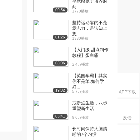
早就给孩子培养财
商...
00:54
1770播放
坚持运动靠的不是
意志力，是认知上
想...
01:26
1380播放
【入门级 甜点制作
教程】蛋白霜
08:06
2.4万播放
【英国学霸】其实
你不是笨:如何学
好...
19:32
5.7万播放
APP下载
戒断烂生活，八步
重塑新生活
05:41
8.6万播放
反馈
长时间保持大脑清
晰的7个习惯