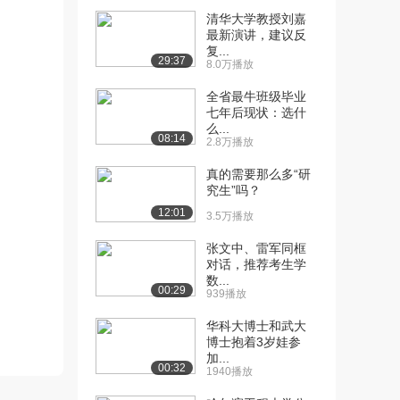
清华大学教授刘嘉
[10] 武汉大学公开课：防
07:33
最新演讲，建议反
止上当受骗二
复...
29:37
8.0万播放
2.4万播放
全省最牛班级毕业
[11] 武汉大学公开课：防
01:44
七年后现状：选什
止上当受骗三
么...
08:14
2.1万播放
2.8万播放
[12] 武汉大学公开课：时
04:34
真的需要那么多“研
究生”吗？
尚大师为你支招一
2.7万播放
12:01
3.5万播放
[13] 武汉大学公开课：时
02:15
张文中、雷军同框
尚大师为你支招二
对话，推荐考生学
数...
2.5万播放
00:29
939播放
[14] 武汉大学公开课：时
07:23
华科大博士和武大
尚大师为你支招三
博士抱着3岁娃参
2.7万播放
加...
00:32
1940播放
[15] 武汉大学公开课：为
03:43