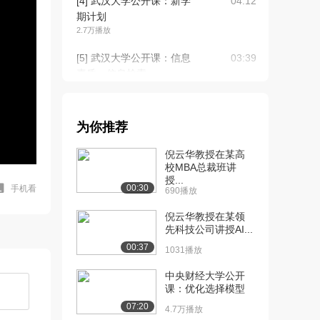
[4] 武汉大学公开课：新学
04:12
期计划
2.7万播放
[5] 武汉大学公开课：信息
03:39
素质、信息检索...
3.7万播放
[6] 武汉大学公开课：关于
07:57
为你推荐
信息检索的外国...
3.2万播放
倪云华教授在某高
校MBA总裁班讲
[7] 武汉大学公开课：帮你
10:15
授...
省钱一
00:30
手机看
690播放
3.4万播放
倪云华教授在某领
[8] 武汉大学公开课：帮你
先科技公司讲授AI...
03:05
省钱二
00:37
1031播放
2.6万播放
中央财经大学公开
[9] 武汉大学公开课：防止
01:38
课：优化选择模型
上当受骗一
07:20
4.7万播放
2.5万播放