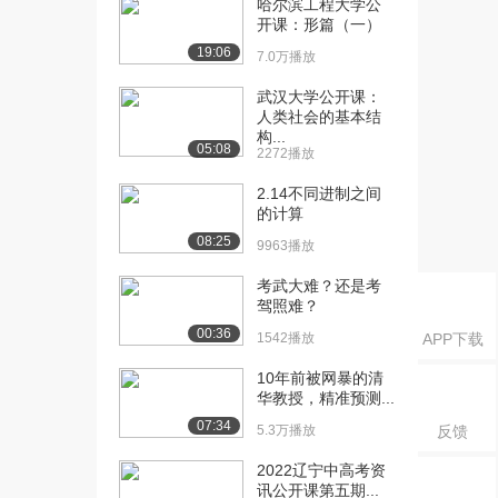
哈尔滨工程大学公
你的健康保驾护航...
开课：形篇（一）
2.3万播放
19:06
7.0万播放
[16] 武汉大学公开课：为
01:21
你的健康保驾护航...
武汉大学公开课：
人类社会的基本结
2.0万播放
构...
05:08
2272播放
[17] 武汉大学公开课：为
06:23
你的健康保驾护航...
2.14不同进制之间
2.0万播放
的计算
08:25
9963播放
[18] 武汉大学公开课：为
00:50
你的健康保驾护航...
考武大难？还是考
2.1万播放
驾照难？
00:36
[19] 武汉大学公开课：畅
1542播放
02:43
APP下载
行万里路一
10年前被网暴的清
2.3万播放
华教授，精准预测...
07:34
[20] 武汉大学公开课：畅
02:04
5.3万播放
反馈
行万里路二
2022辽宁中高考资
2.0万播放
讯公开课第五期...