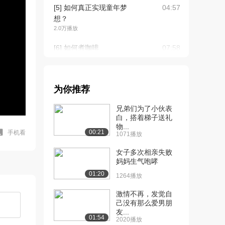
[5] 如何真正实现童年梦
04:57
想？
2.0万播放
[6] 如何煮咖啡
07:58
3.7万播放
[7] 饮食计划
05:25
2.8万播放
为你推荐
[8] 冥想
05:51
兄弟们为了小伙表
14.0万播放
白，搭着梯子送礼
物...
00:21
手机看
1071播放
[9] 如何节省暖气费
04:47
3.1万播放
女子多次相亲失败
妈妈生气咆哮
[10] 如何道别
待播放
01:20
2.1万播放
1264播放
[11] 如何寻求心理治疗
05:24
激情不再，发觉自
己没有那么爱男朋
1.6万播放
友...
01:54
2020播放
[12] 慢炖锅使用技巧
04:53