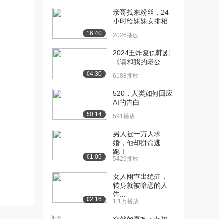
2.5万播放
亲哥找来粉丝，24
小时给妹妹安排相...
[13] 如何与孩子交流互动
05:54
16:40
2026播放
2.0万播放
2024王炸复仇韩剧
[14] 生病时候如何照顾自
06:06
《请和我的老公...
己
04:30
2.4万播放
6188播放
[15] 如何疏通马桶
520，人类如何回应
05:50
AI的告白
1.4万播放
50:14
591播放
[16] 如何使用灭火器
09:13
1.2万播放
男人被一万人求
婚，他却拼命逃
[17] 如何使用公共交通工
08:40
跑！
01:05
5429播放
具
1.0万播放
女人刚查出绝症，
转身就被暗恋的人
[18] 如何利用社交媒体找
04:43
告...
02:16
工作
1.1万播放
2.1万播放