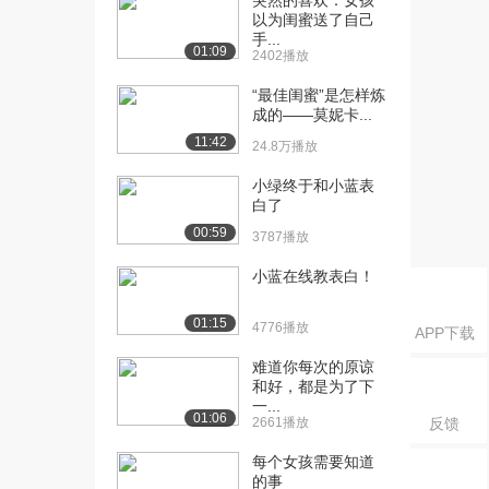
突然的喜欢：女孩
以为闺蜜送了自己
[19] 如何早起
05:01
手...
14.9万播放
01:09
2402播放
[20] 如何节省寒假预算
07:39
“最佳闺蜜”是怎样炼
3.3万播放
成的——莫妮卡...
11:42
[21] “储藏室能装下任何东
24.8万播放
04:49
西，除了我对储...
小绿终于和小蓝表
1.5万播放
白了
00:59
[22] 怎样挑选优质的农产
04:49
3787播放
品
小蓝在线教表白！
1.5万播放
[23] 智慧、勇气和力量
04:11
01:15
4776播放
APP下载
4.0万播放
难道你每次的原谅
[24] 租房VS买房
05:01
和好，都是为了下
一...
2.6万播放
01:06
2661播放
反馈
[25] 如何度过新工作的第
05:41
每个女孩需要知道
一天
的事