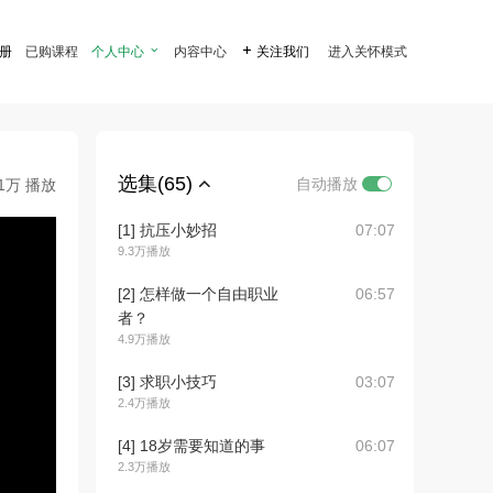
注册
已购课程
个人中心

内容中心

关注我们
进入关怀模式
选集(65)
自动播放
.1万 播放
[1] 抗压小妙招
07:07
9.3万播放
[2] 怎样做一个自由职业
06:57
者？
4.9万播放
[3] 求职小技巧
03:07
2.4万播放
[4] 18岁需要知道的事
06:07
2.3万播放