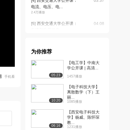
[4] 西安交通大学公开课：
03:37
电流、电压、电...
2.4万播放
[5] 西安交通大学公开课：
04:08
电流和电压的参...
2.0万播放
[6] 西安交通大学公开课：
05:34
为你推荐
关联、非关参考...
1.8万播放
【电工学】中南大
学公开课 | 高清...
[7] 西安交通大学公开课：
03:51
05:23
电阻
1457播放
手机看
1.6万播放
【电子科技大学】
离散数学（下）王
[8] 西安交通大学公开课：
00:45
丽...
电阻元件实物
10:20
1085播放
1.3万播放
【西安电子科技大
[9] 西安交通大学公开课：
05:21
学】杨威、陈怀琛
教...
电压源和电流源...
06:16
1231播放
1.6万播放