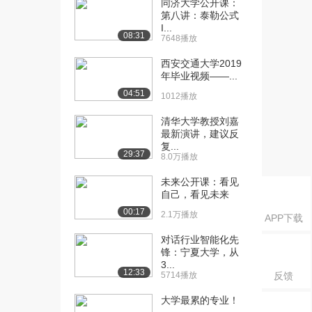
同济大学公开课：
课：KVL方程列写...
第八讲：泰勒公式
1.1万播放
I...
08:31
7648播放
[16] 西安交通大学公开
00:51
课：假想回路与KV...
西安交通大学2019
9832播放
年毕业视频——...
04:51
1012播放
[17] 西安交通大学公开
02:17
课：KCL运用
清华大学教授刘嘉
1.1万播放
最新演讲，建议反
复...
29:37
[18] 西安交通大学公开
01:59
8.0万播放
课：KVL运用
未来公开课：看见
8812播放
自己，看见未来
00:17
[19] 西安交通大学公开
02:38
2.1万播放
APP下载
课：KCL和KVL...
对话行业智能化先
1.2万播放
锋：宁夏大学，从
3...
[20] 西安交通大学公开
00:50
12:33
5714播放
反馈
课：电路的等效变换
1.4万播放
大学最累的专业！