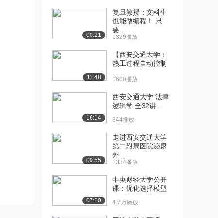
复旦教授：文科生
[10] 西安交通大学公开
05:29
也能做编程！ 只
课：受控电源
要...
00:21
1.4万播放
1329播放
【西安交通大学：
[11] 西安交通大学公开
03:37
热工过程自动控制
课：基尔霍夫电流定...
...
1.5万播放
11:48
1600播放
[12] 西安交通大学公开
03:07
西安交通大学 法律
课：广义结点、KC...
逻辑学 全32讲...
1.4万播放
16:14
844播放
[13] 西安交通大学公开
01:55
走进西安交通大学
课：KVL的引入
第二附属医院泌尿
1.3万播放
外...
09:55
1334播放
[14] 西安交通大学公开
01:58
中央财经大学公开
课：KVL内容
课：优化选择模型
1.1万播放
07:20
4.7万播放
[15] 西安交通大学公开
01:52