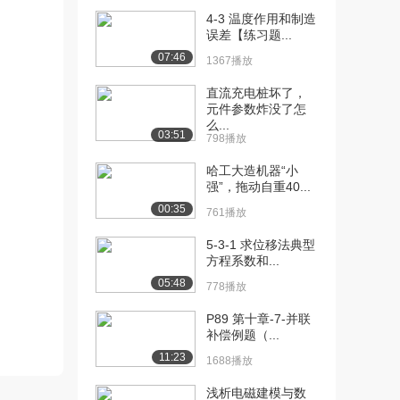
4-3 温度作用和制造
[9] 哈尔滨工业大学公开
08:02
误差【练习题...
课： KCL-例...
07:46
1367播放
1.5万播放
直流充电桩坏了，
[10] 哈尔滨工业大学公开
17:44
元件参数炸没了怎
课：基尔霍夫电压...
么...
03:51
1.4万播放
798播放
哈工大造机器“小
[11] 哈尔滨工业大学公开
03:15
强”，拖动自重40...
课：KVL-例题...
00:35
9227播放
761播放
[12] 哈尔滨工业大学公开
04:13
5-3-1 求位移法典型
方程系数和...
课： KVL-例...
7867播放
05:48
778播放
[13] 哈尔滨工业大学公开
10:14
P89 第十章-7-并联
课：电阻元件
补偿例题（...
1.2万播放
11:23
1688播放
[14] 哈尔滨工业大学公开
08:46
浅析电磁建模与数