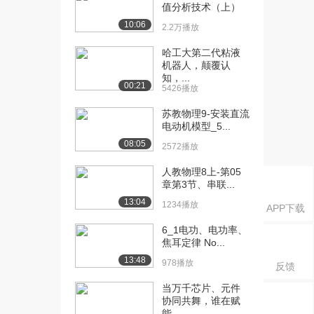
课：电感元件
值分析技术（上）
1.5万播放
10:06
2.2万播放
[15] 哈尔滨工业大学公开
05:19
哈工大第二代粘液
课：电感元件-例...
机器人，颠覆认
9886播放
知，...
00:21
5426播放
[16] 哈尔滨工业大学公开
07:38
苏教物理9-安装直流
课：电容元件
电动机模型_5...
1.1万播放
08:05
2572播放
[17] 哈尔滨工业大学公开
04:38
人教物理8上-第05
课：电容元件-例...
章第3节、串联...
9841播放
13:04
1234播放
APP下载
[18] 哈尔滨工业大学公开
08:31
课：电压源
6_1电功、电功率、
焦耳定律 No...
9111播放
13:48
978播放
反馈
[19] 哈尔滨工业大学公开
04:38
课：电流源
当万千芯片、元件
6874播放
协同共舞，谁在赋
能...