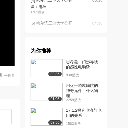
[4] 哈尔滨工业大学公开
05:38
课：电压
1.9万播放
[5] 哈尔滨工业大学公开
04:36
课：电位和电动势
1.7万播放
[5] 哈尔滨工业大学公开
04:36
为你推荐
课：电位和电动势
1.6万播放
思考题：门形导线
的感性电动势
[6] 哈尔滨工业大学公开
06:39
00:35
课：电功率和电能
930播放
手机看
1.6万播放
用火一烧就蹦跳的
神奇元件，什么物
[7] 哈尔滨工业大学公开
07:58
理...
课：电路结构
01:05
2259播放
1.4万播放
17.1.2探究电流与电
[8] 哈尔滨工业大学公开
16:05
阻的关系-...
课：基尔霍夫电流...
08:55
1583播放
1.8万播放