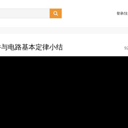

登录/
件与电路基本定律小结
9