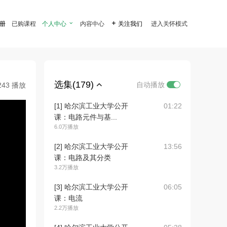
注册
已购课程
个人中心

内容中心

关注我们
进入关怀模式
选集(179)
自动播放
243 播放
[1] 哈尔滨工业大学公开
01:22
课：电路元件与基...
6.0万播放
[2] 哈尔滨工业大学公开
13:56
课：电路及其分类
3.2万播放
[3] 哈尔滨工业大学公开
06:05
课：电流
2.2万播放