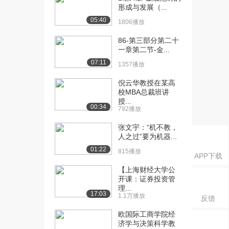
开课：到期收益率...
形成与发展（...
2.1万播放
05:40
1806播放
[16] 对外经济贸易大学公
17:33
86-第三部分第二十
开课：利率水平决...
一章第二节-金...
2.1万播放
07:11
1357播放
[17] 对外经济贸易大学公
10:06
倪云华教授在某高
开课：风险结构理...
校MBA总裁班讲
1.9万播放
授...
00:34
792播放
[18] 对外经济贸易大学公
11:06
开课：利率的期限...
张文宇：“机不教，
人之过”要为机器...
1.7万播放
01:22
815播放
[19] 对外经济贸易大学公
08:45
APP下载
开课：利率的期限...
【上海财经大学公
1.4万播放
开课：证券投资管
理...
17:03
1.1万播放
[20] 对外经济贸易大学公
08:11
反馈
开课：利率的期限...
欧国际工商学院经
1.4万播放
济学与决策科学教