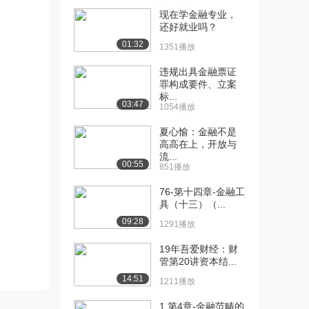
现在学金融专业，
[10] 对外经济贸易大学公
16:52
还好就业吗？
开课：金融机构体...
01:32
1351播放
2.1万播放
违规出具金融票证
[11] 对外经济贸易大学公
17:42
罪构成要件、立案
开课：利息与利率
标...
03:47
2.6万播放
1054播放
夏心愉：金融不是
[12] 对外经济贸易大学公
08:40
高高在上，开放与
开课：影响现实利...
流...
2.2万播放
00:55
851播放
[13] 对外经济贸易大学公
14:41
76-第十四章-金融工
开课：利息的计算...
具（十三）（...
2.3万播放
09:28
1291播放
[14] 对外经济贸易大学公
14:14
19年吾爱财经：财
开课：现值和现值...
管第20讲资本结...
2.1万播放
14:51
1211播放
[15] 对外经济贸易大学公
12:05
1.第4章-金融范畴的