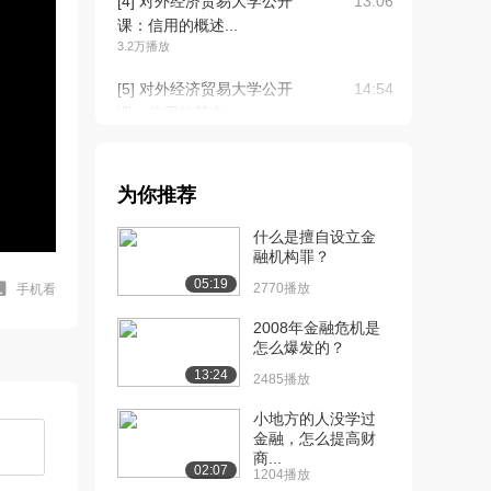
[4] 对外经济贸易大学公开
13:06
课：信用的概述...
3.2万播放
[5] 对外经济贸易大学公开
14:54
课：信用的基本...
2.9万播放
[6] 对外经济贸易大学公开
17:55
为你推荐
课：信用的基本...
2.6万播放
什么是擅自设立金
融机构罪？
[7] 对外经济贸易大学公开
21:55
05:19
课：信用工具（...
2770播放
手机看
2.5万播放
2008年金融危机是
怎么爆发的？
[8] 对外经济贸易大学公开
10:31
13:24
课：金融机构的...
2485播放
2.6万播放
小地方的人没学过
金融，怎么提高财
[9] 对外经济贸易大学公开
22:14
商...
课：金融机构存...
02:07
1204播放
2.5万播放