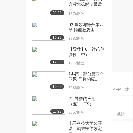
分》：函数的极限（八...
方程怎么解？最后
3.1万播放
一...
01:55
1674播放
[16] 清华大学《微积
21:30
02.导数与微分第四
分》：函数的极限（九...
节 隐函数及由...
2.8万播放
16:21
3682播放
[17] 清华大学《微积
18:56
【导数】8、讨论单
分》：函数的极限（十...
调性（中）
2.5万播放
12:20
1712播放
[18] 清华大学《微积
18:29
分》：函数的极限（十...
14-第一部分第四个
问题-导数的应...
2.5万播放
10:20
5966播放
APP下载
[19] 清华大学《微积
20:36
分》：函数的极限（十...
21-导数的应用
2.5万播放
（五）（下）
11:22
2557播放
反馈
[20] 清华大学《微积
19:41
分》：函数的极限（十...
电子科技大学公开
2.5万播放
课：戴维宁等效定