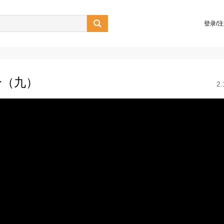

登录/
分（九）
2