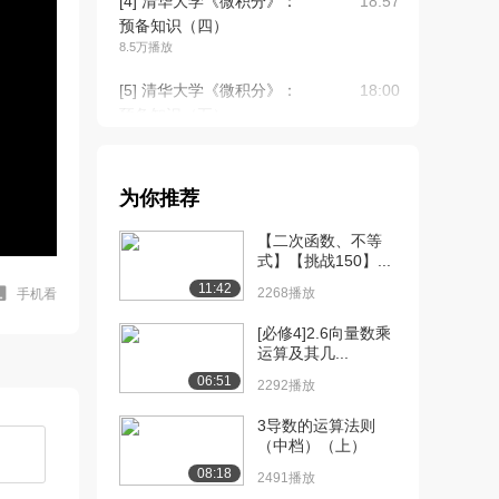
[4] 清华大学《微积分》：
18:57
预备知识（四）
8.5万播放
[5] 清华大学《微积分》：
18:00
预备知识（五）
7.0万播放
[6] 清华大学《微积分》：
19:10
为你推荐
预备知识（六）
5.7万播放
【二次函数、不等
式】【挑战150】...
[7] 清华大学《微积分》：
18:17
11:42
预备知识（七）
2268播放
手机看
8.0万播放
[必修4]2.6向量数乘
运算及其几...
[8] 清华大学《微积分》：
19:12
06:51
函数的极限（一...
2292播放
14.4万播放
3导数的运算法则
（中档）（上）
[9] 清华大学《微积分》：
18:41
函数的极限（二...
08:18
2491播放
8.0万播放