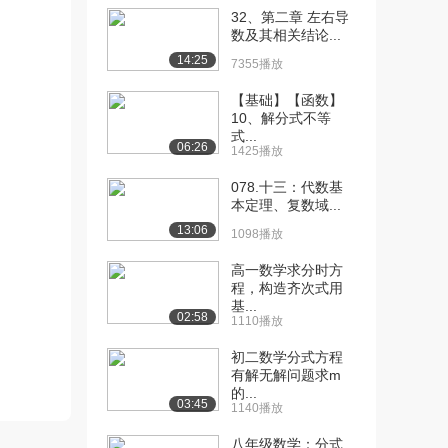
32、第二章 左右导
[10] 清华大学《微积
18:14
数及其相关结论...
分》：函数的极限（三...
14:25
7355播放
6.0万播放
【基础】【函数】
[11] 清华大学《微积
19:08
10、解分式不等
分》：函数的极限（四...
式...
06:26
1425播放
4.7万播放
078.十三：代数基
[12] 清华大学《微积
19:03
本定理、复数域...
分》：函数的极限（五...
13:06
1098播放
4.1万播放
高一数学求分时方
[13] 清华大学《微积
19:01
程，构造齐次式用
分》：函数的极限（六...
基...
3.6万播放
02:58
1110播放
[14] 清华大学《微积
19:13
初二数学分式方程
分》：函数的极限（七...
有解无解问题求m
的...
3.3万播放
03:45
1140播放
[15] 清华大学《微积
19:18
八年级数学：分式