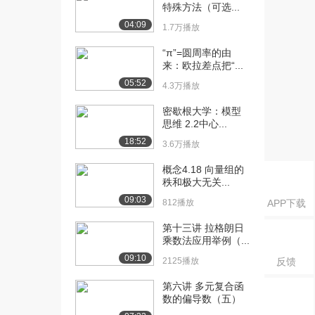
5926播放
特殊方法（可选...
04:09
1.7万播放
[16] 《大学代数》：
15:20
Quadratic ...
“π”=圆周率的由
3889播放
来：欧拉差点把“...
05:52
[17] 《大学代数》：Quad
4.3万播放
15:38
Eq-Co...
密歇根大学：模型
2930播放
思维 2.2中心...
18:52
[18] 《大学代数》：
17:24
3.6万播放
Linear Ine...
概念4.18 向量组的
3259播放
秩和极大无关...
[19] 《大学代数》：
13:20
09:03
812播放
APP下载
Absolute V...
第十三讲 拉格朗日
2346播放
乘数法应用举例（...
[20] 《大学代数》：
23:25
09:10
2125播放
反馈
Functions-...
3413播放
第六讲 多元复合函
数的偏导数（五）
[21] 《大学代数》：
18:50