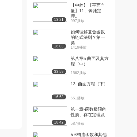
【中档】【平面向
[10] 《大学代数》：
13:14
量】11、奔驰定
理...
Circles
13:21
997播放
5394播放
如何理解复合函数
[11] 《大学代数》：Lines-
11:41
的链式法则？第一
Hori...
类...
16:03
3924播放
1419播放
第八章5 曲面及其方
[12] 《大学代数》：Slope
12:12
程（中）
3258播放
33:59
1562播放
[13] 《大学代数》：
13:25
Finding th...
13. 曲面方程（下）
3310播放
16:53
651播放
[14] 《大学代数》：
08:05
Parallel a...
第一章-函数极限的
3276播放
性质、存在定理及...
18:42
587播放
[15] 《大学代数》：
24:33
Complex nu...
5.6构造函数和其他