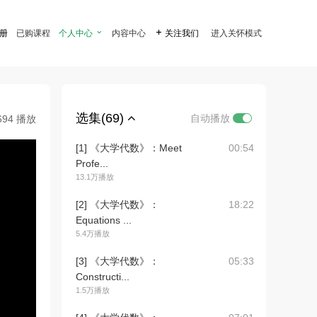
注册
已购课程
个人中心

内容中心

关注我们
进入关怀模式
选集(69)
自动播放
694 播放
[1] 《大学代数》：Meet
00:54
Profe...
13.1万播放
[2] 《大学代数》：
18:22
Equations ...
5.4万播放
[3] 《大学代数》：
05:33
Constructi...
1.5万播放