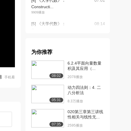
[4] 《大学代数》：
07:01
Constructi...
9909播放
[5] 《大学代数》：
08:14
Constructi...
8174播放
[6] 《大学代数》：
07:12
为你推荐
Constructi...
6599播放
6.2.4平面向量数量
积及其应用（...
[7] 《大学代数》：
08:43
08:02
Constructi...
2078播放
手机看
5053播放
动力四法则：4. 二
八分析法
[8] 《大学代数》：Lines-
10:22
05:31
Intr...
8.3万播放
6194播放
020第三章第三讲线
性相关与线性无...
[9] 《大学代数》：
12:42
Distance a...
07:35
2595播放
4833播放