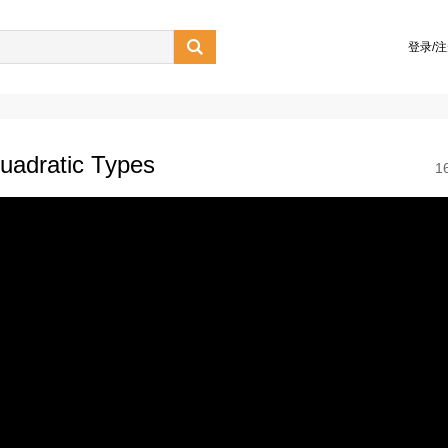

登录/
dratic Types
1