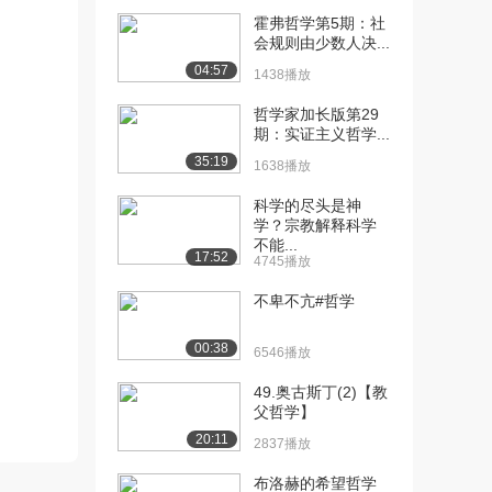
霍弗哲学第5期：社
[10] 欧陆哲学与英美哲
22:48
会规则由少数人决...
学：现代西方哲学（...
04:57
1438播放
6.3万播放
哲学家加长版第29
[11] 欧陆哲学与英美哲
24:31
期：实证主义哲学...
学：意志主义——尼...
35:19
1638播放
8.3万播放
科学的尽头是神
[12] 欧陆哲学与英美哲
25:09
学？宗教解释科学
学：意志主义——尼...
不能...
17:52
6.5万播放
4745播放
[13] 欧陆哲学与英美哲
24:53
不卑不亢#哲学
学：意义主义——尼...
6.2万播放
00:38
6546播放
[14] 欧陆哲学与英美哲
23:42
49.奥古斯丁(2)【教
学：意义主义——尼...
父哲学】
5.9万播放
20:11
2837播放
[15] 欧陆哲学与英美哲
23:24
布洛赫的希望哲学