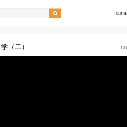

登录/
哲学（二）
10