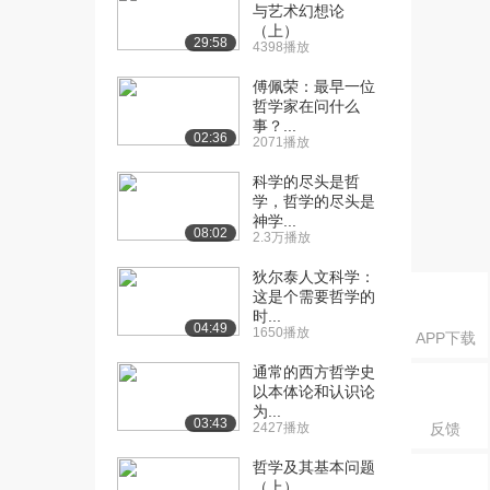
学：意义主义——尼...
与艺术幻想论
5.5万播放
（上）
29:58
4398播放
[16] 欧陆哲学与英美哲
23:30
傅佩荣：最早一位
学：意义主义——尼...
哲学家在问什么
5.3万播放
事？...
02:36
2071播放
[17] 欧陆哲学与英美哲
29:33
科学的尽头是哲
学：意义主义——尼...
学，哲学的尽头是
5.3万播放
神学...
08:02
2.3万播放
[18] 欧陆哲学与英美哲
22:31
学：存在主义——克...
狄尔泰人文科学：
6.6万播放
这是个需要哲学的
时...
04:49
[19] 欧陆哲学与英美哲
1650播放
23:00
APP下载
学：存在主义——克...
通常的西方哲学史
5.3万播放
以本体论和认识论
为...
[20] 欧陆哲学与英美哲
25:55
03:43
2427播放
反馈
学：存在主义——克...
哲学及其基本问题
5.2万播放
（上）