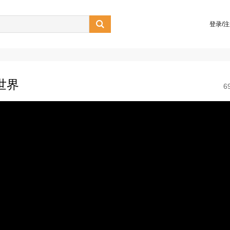

登录/
世界
6