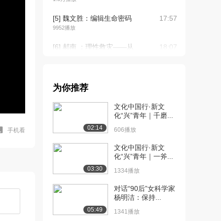
[5] 魏文胜：编辑生命密码
17:57
9952播放
[6] 郝南 ：理性救灾——从
18:07
人到主义到人...
6467播放
[8] 刘新宇：故事伴我们一
18:00
为你推荐
路成长
文化中国行·新文
3.0万播放
化“兴”青年｜千磨...
[9] 张春成：创新源于生活
14:38
02:14
606播放
手机看
5.2万播放
文化中国行·新文
[10] 刘红：月球生活105天
17:42
化“兴”青年｜一斧...
27.9万播放
03:30
1334播放
[11] 冯永锋：做环保，要
16:14
对话“90后”女科学家
趁早
杨明洁：保持...
2842播放
05:49
1341播放