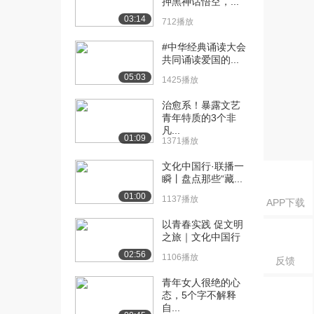
押黑神话悟空，...
[21] 张安定：90后青年 大
待播放
03:14
712播放
时代里的小世...
6920播放
#中华经典诵读大会
共同诵读爱国的...
[25] 马兆远：为什么要用
16:03
05:03
量子力学重新解释...
1425播放
1.2万播放
治愈系！暴露文艺
青年特质的3个非
[26] 温志刚：为什么父爱
17:46
凡...
会“缺失”？
01:09
1371播放
2399播放
文化中国行·联播一
[27] 王梅：为什么要改变
17:38
瞬丨盘点那些“藏...
渠道主宰的农产品...
01:00
1137播放
APP下载
1.1万播放
以青春实践 促文明
[28] 郭鹏：为什么行善可
17:31
之旅｜文化中国行
以透明？
02:56
1106播放
反馈
2114播放
青年女人很绝的心
[30] 梅实：感恩的力量
17:58
态，5个字不解释
4558播放
自...