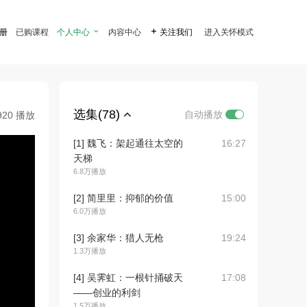
注册
已购课程
个人中心

内容中心

关注我们
进入关怀模式
选集(78)
自动播放
920 播放
[1] 魏飞：架起通往太空的
16:27
天梯
6.8万播放
[2] 简里里：抑郁的价值
15:00
6.0万播放
[3] 余家华：猎人无枪
19:24
1.3万播放
[4] 吴霁虹：一根针捅破天
17:08
——创业的利剑
1.5万播放