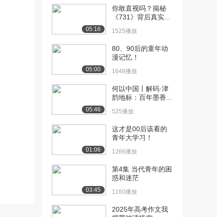
[12] 李风：我们艺术有力
18:03
你敢直视吗？揭秘
量
《731》背后真实...
3.2万播放
05:16
1525播放
[13] 黄小山：垃圾的高大
17:31
80、90后的童年动
尚
漫记忆！
19.5万播放
05:00
1648播放
[14] 雷殿生：生死罗布泊
17:43
何以中国丨解码·津
9.1万播放
韵地标：百年墨香...
[15] 洪波：解读大脑的密
18:11
05:46
525播放
码
3873播放
这才是00后该看的
青年大学习！
[19] 郑毓煌：洞察消费心
17:22
01:06
1266播放
理密码
1.0万播放
第4集 当代青年的困
惑和迷茫
[20] 余怀民：我用慢来改
15:41
03:45
1160播放
变世界
7308播放
2025年高考作文我