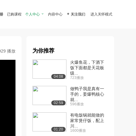
注册
已购课程
个人中心

内容中心

关注我们
进入关怀模式
为你推荐
929 播放
火爆鱼花，下酒下
饭下面都是天花板
级...
04:08
723播放
做鸭子我是真有一
手的，姜爆鸭核心
就...
02:59
596播放
有电饭锅就能做的
家常煲仔饭，配上
川...
01:20
1600播放