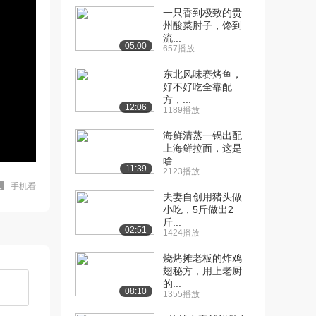
一只香到极致的贵
州酸菜肘子，馋到
流...
05:00
657播放
东北风味赛烤鱼，
好不好吃全靠配
方，...
12:06
1189播放
海鲜清蒸一锅出配
上海鲜拉面，这是
啥...
11:39
2123播放
手机看
夫妻自创用猪头做
小吃，5斤做出2
斤...
02:51
1424播放
烧烤摊老板的炸鸡
翅秘方，用上老厨
的...
08:10
1355播放