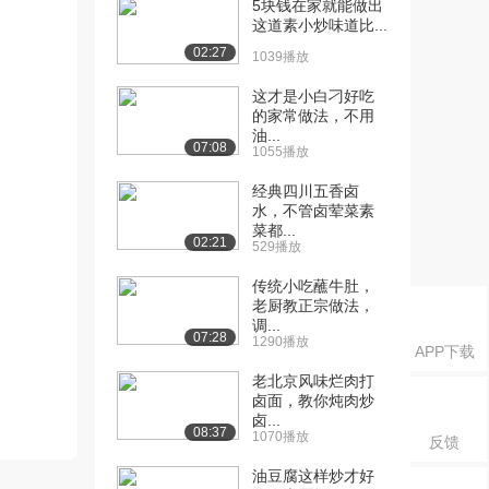
5块钱在家就能做出
这道素小炒味道比...
02:27
1039播放
这才是小白刁好吃
的家常做法，不用
油...
07:08
1055播放
经典四川五香卤
水，不管卤荤菜素
菜都...
02:21
529播放
传统小吃蘸牛肚，
老厨教正宗做法，
调...
07:28
1290播放
APP下载
老北京风味烂肉打
卤面，教你炖肉炒
卤...
08:37
1070播放
反馈
油豆腐这样炒才好