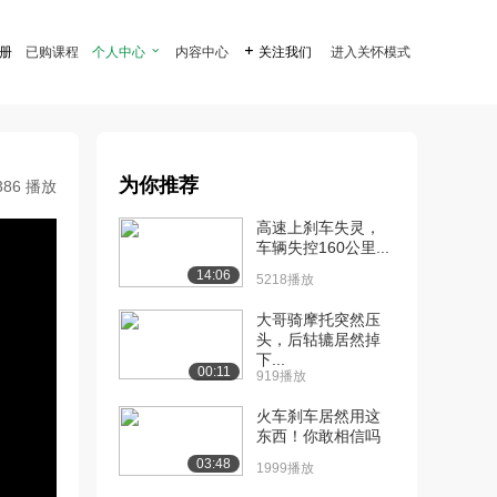
注册
已购课程
个人中心

内容中心

关注我们
进入关怀模式
为你推荐
386 播放
高速上刹车失灵，
车辆失控160公里...
14:06
5218播放
大哥骑摩托突然压
头，后轱辘居然掉
下...
00:11
919播放
火车刹车居然用这
东西！你敢相信吗
03:48
1999播放