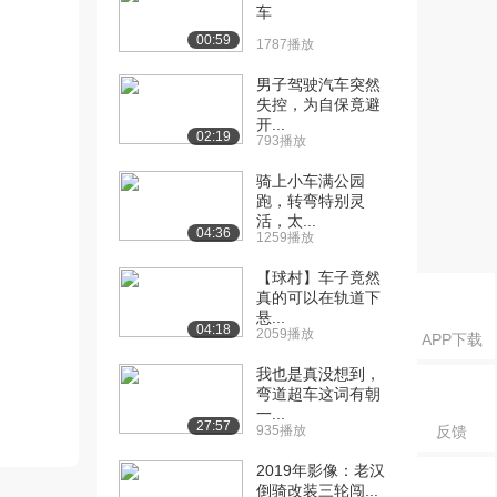
车
00:59
1787播放
男子驾驶汽车突然
失控，为自保竟避
开...
02:19
793播放
骑上小车满公园
跑，转弯特别灵
活，太...
04:36
1259播放
【球村】车子竟然
真的可以在轨道下
悬...
04:18
2059播放
APP下载
我也是真没想到，
弯道超车这词有朝
一...
27:57
935播放
反馈
2019年影像：老汉
倒骑改装三轮闯...