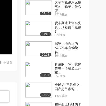
火车车轮是怎么拐
弯的，轮子为什么
要...
04:45
2219播放
货车高速上刹车失
灵，顶着前车狂飙
6...
01:46
870播放
探秘！地面上的
AGV小车自动旋
转、...
00:03
1044播放
手机看
骨量的下降，就像
你在一个斜坡上开
车...
02:59
657播放
全球 AI 三足鼎立，
国产超节点弯...
22:20
1403播放
在冰面上行驶的卡