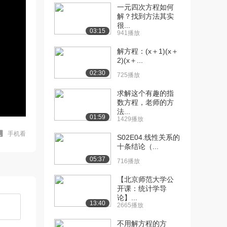
一元四次方程如何
解？找到方法其实
很...
03:15
941播放
解方程：(x＋1)(x＋
2)(x＋...
02:30
725播放
求解这个有趣的指
数方程，老师的方
法...
01:59
1429播放
手机看
S02E04.线性关系的
十条结论（...
05:37
716播放
【北京师范大学公
开课：统计学导
论】...
13:40
2665播放
不用解方程的方