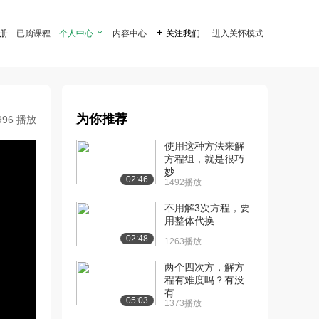
注册
已购课程
个人中心

内容中心

关注我们
进入关怀模式
为你推荐
996 播放
使用这种方法来解
方程组，就是很巧
妙
02:46
1492播放
不用解3次方程，要
用整体代换
02:48
1263播放
两个四次方，解方
程有难度吗？有没
有...
05:03
1373播放