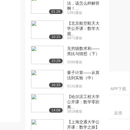
法，该怎么样解答
啊！...
01:28
1391播放
【北京航空航天大
学公开课：数学大
观...
10:15
4971播放
无穷级数求和——
类比与猜想（下）
15:29
5098播放
量子计算——从算
法到实验（中）
16:33
9131播放
APP下载
【哈尔滨工程大学
公开课：数学零距
离...
14:08
3818播放
反馈
【上海交通大学公
开课：数学之旅】