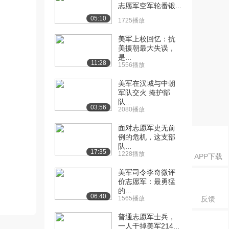
志愿军空军轮番锻...
05:10
1725播放
美军上校回忆：抗
美援朝最大失误，
是...
11:28
1556播放
美军在汉城与中朝
军队交火 掩护部
队...
03:56
2080播放
面对志愿军史无前
例的危机，这支部
队...
17:35
1228播放
APP下载
美军司令李奇微评
价志愿军：最勇猛
的...
06:40
1565播放
反馈
普通志愿军士兵，
一人干掉美军214...