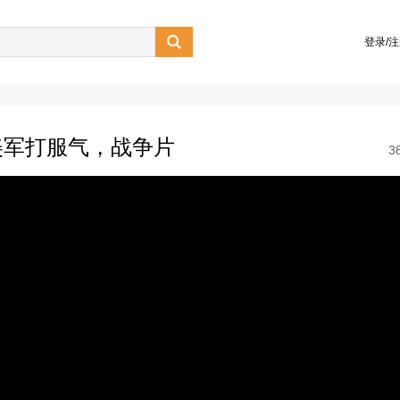

登录/
美军打服气，战争片
3