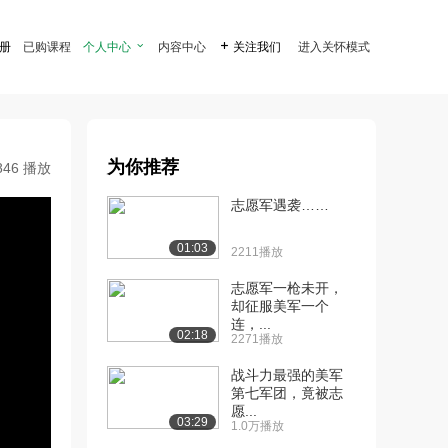
注册
已购课程
个人中心

内容中心

关注我们
进入关怀模式
为你推荐
846 播放
志愿军遇袭……
01:03
2211播放
志愿军一枪未开，
却征服美军一个
连，...
02:18
2271播放
战斗力最强的美军
第七军团，竟被志
愿...
03:29
1.0万播放