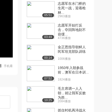
志愿军在水门桥的
生死一战，迎着枪
林...
05:51
2963播放
志愿军开始打反
击，夺回阵地刻不
容缓...
03:49
4736播放
金正恩指导朝鲜人
民军坦克部队训练
00:14
1006播放
手机看
1950年入朝参战
前，澳军在日本训...
07:52
1824播放
毛主席调一人入
朝，就让我军反败
为胜...
10:25
2084播放
抓住时机再淬战火