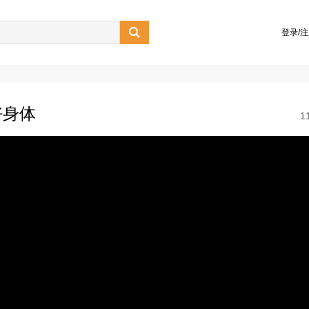

登录/
好身体
1