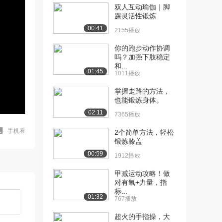
双人互动瑜伽｜脚
踝灵活性锻炼
00:41
2155播放
你的跑步动作协调
吗？加强下肢稳定
和...
01:45
1011播放
掌握走路的方法，
也能锻炼身体。
02:11
7365播放
手机看
2个简单方法，轻松
锻炼膝盖
00:59
1912播放
甲减运动攻略！做
对有氧+力量，指
标...
01:32
767播放
超火的手指操，大