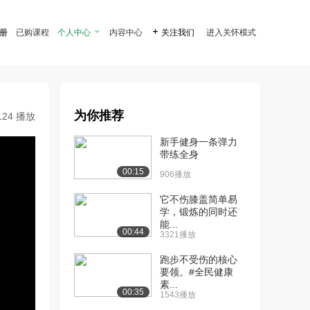
注册
已购课程
个人中心

内容中心

关注我们
进入关怀模式
为你推荐
124 播放
新手健身一条弹力
带练全身
00:15
906播放
它不伤膝盖简单易
学，锻炼的同时还
能...
00:44
3321播放
跑步不受伤的核心
要领。#全民健康
素...
00:35
1543播放