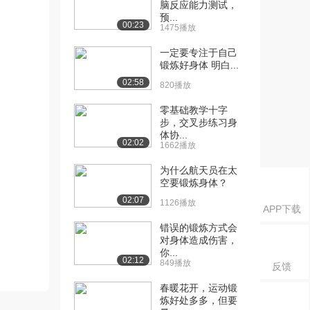
脑反应能力测试，
预...
00:23
1475播放
一定要专注于自己
锻炼好身体 明白...
02:58
820播放
零基础教学十字
步，交叉步练习身
体协...
02:02
1662播放
为什么航天员在太
空要锻炼身体？
02:07
1126播放
APP下载
错误的锻炼方式会
对身体造成伤害，
你...
02:12
849播放
反馈
春暖花开，运动锻
炼好处多多，但要