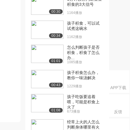
积食的3大信号
00:30
1164播放
孩子积食，可以试
试煮这碗水
00:34
1162播放
怎么判断孩子是否
积食，积食了怎么
办...
01:01
1085播放
孩子积食怎么办，
教你一味汤解决
00:43
1229播放
APP下载
孩子吃饭要追着
喂，可能是积食上
火了
01:08
673播放
反馈
经常上火的人怎么
判断身体哪里有火