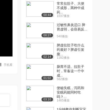
常常拉肚子、大便
不成形，两种中成
药...
00:44
1037播放
过敏性鼻炎忌口 脾
胃虚弱，会容易反...
00:27
540播放
脾虚拉肚子吃什么
药最好？脾虚引发
腹...
02:14
1182播放
手机看
肠胃不适、拉肚子
时，常备这一个中
成...
01:02
582播放
便秘失眠，泻药和
安眠药能同时吃
吗？...
03:10
1465播放
1分钟教你判断宝宝