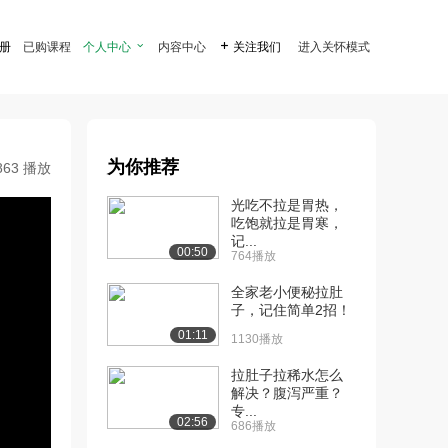
注册
已购课程
个人中心

内容中心

关注我们
进入关怀模式
为你推荐
863 播放
光吃不拉是胃热，
吃饱就拉是胃寒，
记...
00:50
764播放
全家老小便秘拉肚
子，记住简单2招！
01:11
1130播放
拉肚子拉稀水怎么
解决？腹泻严重？
专...
02:56
686播放