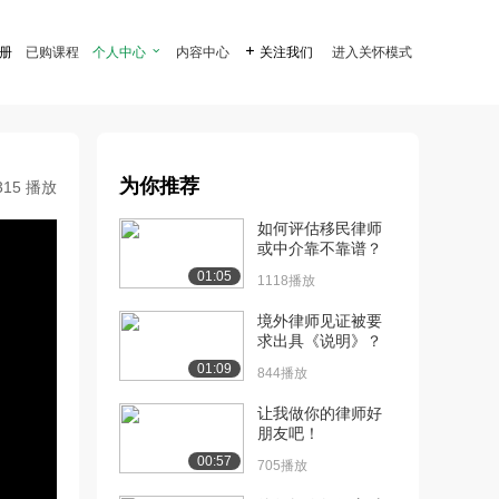
注册
已购课程
个人中心

内容中心

关注我们
进入关怀模式
为你推荐
315 播放
如何评估移民律师
或中介靠不靠谱？
01:05
1118播放
境外律师见证被要
求出具《说明》？
01:09
844播放
让我做你的律师好
朋友吧！
00:57
705播放