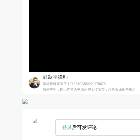
封跃平律师
国樽律师事务所主任11101200910478076
特别声明：以上内容为网络用户上传发布，仅代表该用户观点
登录
后可发评论