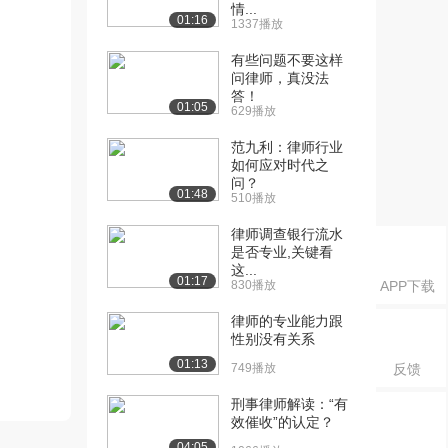
情...
01:16
1337播放
有些问题不要这样
问律师，真没法
答！
01:05
629播放
范九利：律师行业
如何应对时代之
问？
01:48
510播放
律师调查银行流水
是否专业,关键看
这...
01:17
830播放
APP下载
律师的专业能力跟
性别没有关系
01:13
749播放
反馈
刑事律师解读：“有
效催收”的认定？
04:05