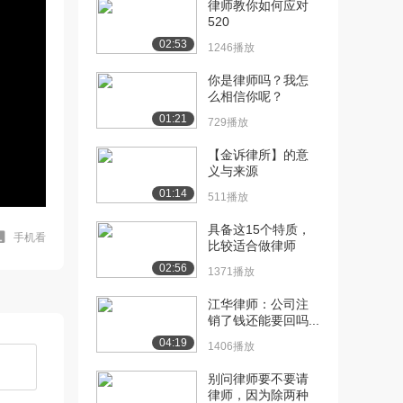
律师教你如何应对
520
02:53
1246播放
你是律师吗？我怎
么相信你呢？
01:21
729播放
【金诉律所】的意
义与来源
01:14
511播放
具备这15个特质，
手机看
比较适合做律师
02:56
1371播放
​江华律师：公司注
销了钱还能要回吗...
04:19
1406播放
别问律师要不要请
律师，因为除两种