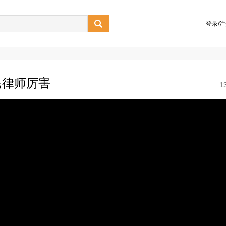

登录/
民律师厉害
1