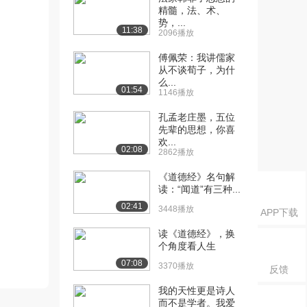
精髓，法、术、
势，...
11:38
2096播放
傅佩荣：我讲儒家
从不谈荀子，为什
么...
01:54
1146播放
孔孟老庄墨，五位
先辈的思想，你喜
欢...
02:08
2862播放
《道德经》名句解
读：“闻道”有三种...
02:41
3448播放
APP下载
读《道德经》，换
个角度看人生
07:08
3370播放
反馈
我的天性更是诗人
而不是学者。我爱