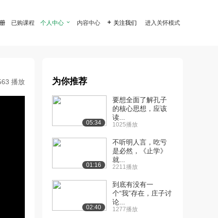
注册
已购课程
个人中心

内容中心

关注我们
进入关怀模式
为你推荐
563 播放
要想全面了解孔子
的核心思想，应该
读...
05:34
1025播放
不听明人言，吃亏
是必然，《止学》
就...
01:16
2211播放
到底有没有一
个“我”存在，庄子讨
论...
02:40
1277播放