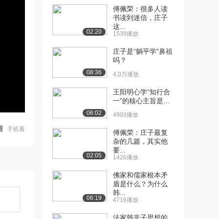
傅佩荣：很多人读
书读到迷信，庄子
这...
02:20
1539播放
庄子是“躺平学”鼻祖
吗？
08:36
4.0万播放
王阳明心学“知行合
一”的核心主旨是...
06:02
4993播放
手机看
傅佩荣：庄子最复
杂的几篇，其实他
要...
02:05
1426播放
佛家和儒家根本矛
盾是什么？为什么
韩...
06:19
4716播放
法家韩非子思想的