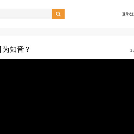

登录/
引为知音？
1