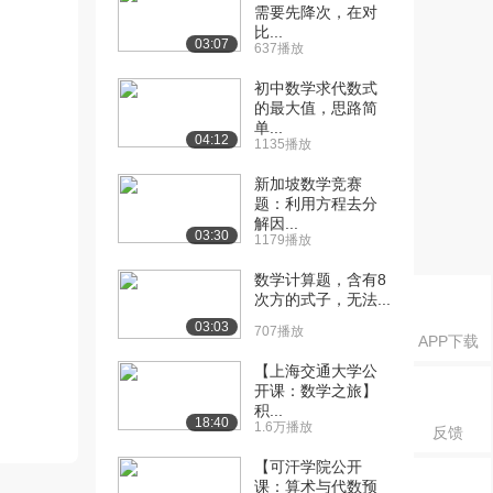
需要先降次，在对
比...
03:07
637播放
初中数学求代数式
的最大值，思路简
单...
04:12
1135播放
新加坡数学竞赛
题：利用方程去分
解因...
03:30
1179播放
数学计算题，含有8
次方的式子，无法...
03:03
707播放
APP下载
【上海交通大学公
开课：数学之旅】
积...
18:40
1.6万播放
反馈
【可汗学院公开
课：算术与代数预