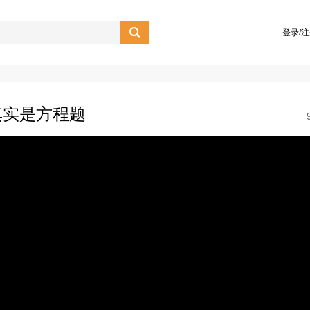

登录/
其实是方程题