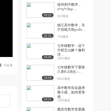
徐州初中数学，
x³+y³+3xy-...
03:22
823播放
镇江高中数学，关
于切线方程y=2x...
02:31
708播放
七年级数学：这个
方程怎么解？像剥
洋...
03:05
1081播放
手机看
七年级数学下册第
八章8.2消元--...
10:09
8501播放
高中数学应会题求
最小值，如何变形
使...
03:21
1364播放
重庆市数学竞赛题