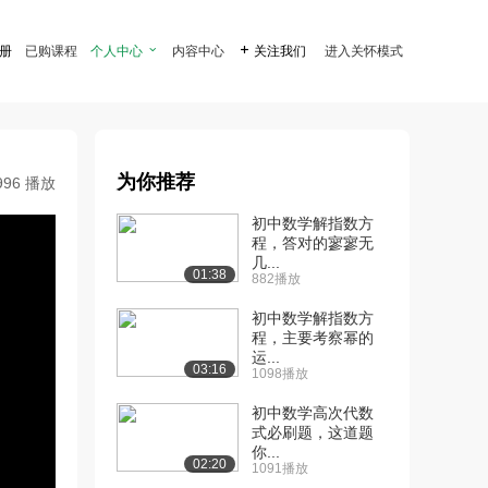
注册
已购课程
个人中心

内容中心

关注我们
进入关怀模式
为你推荐
996 播放
初中数学解指数方
程，答对的寥寥无
几...
01:38
882播放
初中数学解指数方
程，主要考察幂的
运...
03:16
1098播放
初中数学高次代数
式必刷题，这道题
你...
02:20
1091播放