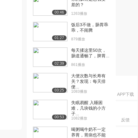
差的？
00:46
1263播放
饭后3不做，肠胃乖
乖，不闹腾
01:27
879播放
每天揉这里50次，
肠道通畅了，脾胃...
02:39
861播放
大便次数与长寿有
关？发现：每天排
便...
03:25
1083播放
APP下载
失眠易醒 入睡困
难，几块钱的小方
子...
00:53
1082播放
反馈
喝粥喝牛奶不一定
养胃，胃病也不能