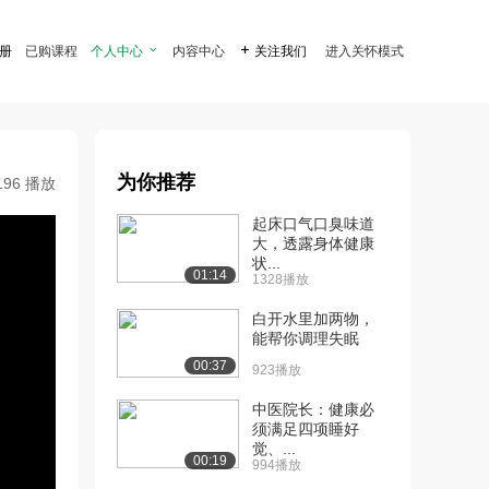
注册
已购课程
个人中心

内容中心

关注我们
进入关怀模式
为你推荐
196 播放
起床口气口臭味道
大，透露身体健康
状...
01:14
1328播放
白开水里加两物，
能帮你调理失眠
00:37
923播放
中医院长：健康必
须满足四项睡好
觉、...
00:19
994播放