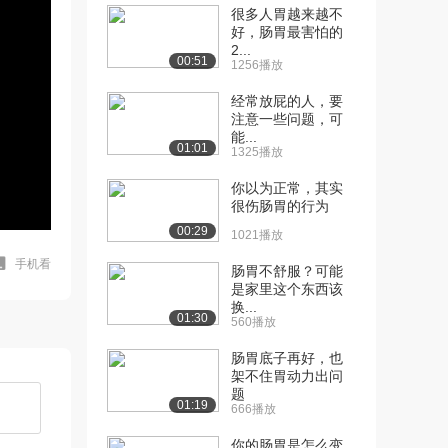
很多人胃越来越不
好，肠胃最害怕的
2...
00:51
1256播放
经常放屁的人，要
注意一些问题，可
能...
01:01
1325播放
你以为正常，其实
很伤肠胃的行为
00:29
1021播放
手机看
肠胃不舒服？可能
是家里这个东西该
换...
01:30
560播放
肠胃底子再好，也
架不住胃动力出问
题
01:19
666播放
你的肠胃是怎么变