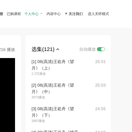
注册
已购课程
个人中心

内容中心

关注我们
进入关怀模式
选集(121)
自动播放
216 播放
[1] 08(高清)王崧舟《望
25:01
月》（上）
2.3万播放
[2] 08(高清)王崧舟《望
25:03
月》（中）
2973播放
[3] 08(高清)王崧舟《望
24:55
月》（下）
2897播放