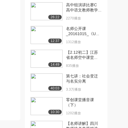
高中组演讲比赛C
[10] 11(高清)王崧舟《长
21:14
高中语文教师教学...
相思》（上）
26:22
2270播放
3002播放
名师公开课
[11] 11(高清)王崧舟《长
21:15
_20161015_《U...
相思》（中）
12:37
1312播放
2447播放
【2.12初二】江苏
[12] 11(高清)王崧舟《长
21:10
省名师空中课堂...
相思》（下）
14:49
835播放
1419播放
第七讲：社会变迁
[13] 12(标清)王崧舟《慈
28:09
与名实分离
母情深》（上...
40:03
3.3万播放
2649播放
零创课堂播音课
[14] 12(标清)王崧舟《慈
28:13
（下）
母情深》（中...
10:30
1843播放
1202播放
【名师讲解】四川
[15] 12(标清)王崧舟《慈
28:02