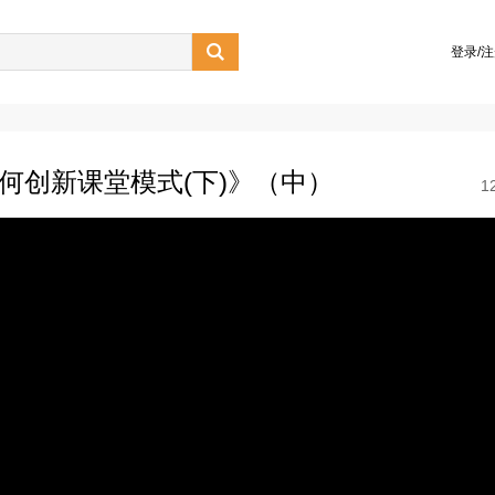

登录/
如何创新课堂模式(下)》（中）
1