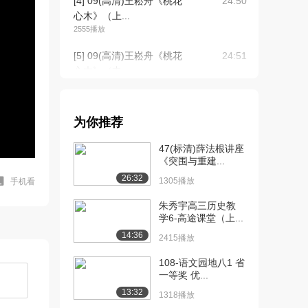
[4] 09(高清)王崧舟《桃花
24:50
心木》（上...
2555播放
[5] 09(高清)王崧舟《桃花
24:51
心木》（中...
1534播放
[6] 09(高清)王崧舟《桃花
24:43
为你推荐
心木》（下...
1840播放
47(标清)薛法根讲座
《突围与重建...
[7] 10(高清)王崧舟《爸爸
33:38
26:32
的花儿落了...
1305播放
手机看
2774播放
朱秀宇高三历史教
学6-高途课堂（上...
[8] 10(高清)王崧舟《爸爸
33:42
14:36
的花儿落了...
2415播放
1813播放
108-语文园地八1 省
一等奖 优...
[9] 10(高清)王崧舟《爸爸
33:37
的花儿落了...
13:32
1318播放
2117播放