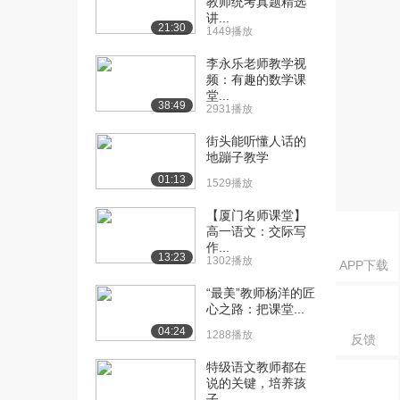
教师统考真题精选
母情深》（下...
讲...
2207播放
21:30
1449播放
[16] 13(标清)王崧舟《二
23:24
李永乐老师教学视
泉映月》（上...
频：有趣的数学课
堂...
1300播放
38:49
2931播放
[17] 13(标清)王崧舟《二
23:26
街头能听懂人话的
泉映月》（中...
地蹦子教学
1123播放
01:13
1529播放
[18] 13(标清)王崧舟《二
23:17
【厦门名师课堂】
泉映月》（下...
高一语文：交际写
1394播放
作...
13:23
1302播放
APP下载
[19] 14(标清)王崧舟《丑
16:20
小鸭》（上）
“最美”教师杨洋的匠
心之路：把课堂...
1532播放
04:24
1288播放
反馈
[20] 14(标清)王崧舟《丑
16:23
小鸭》（中）
特级语文教师都在
1458播放
说的关键，培养孩
子...