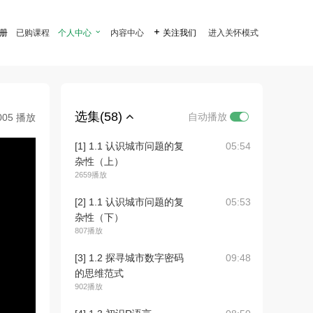
注册
已购课程
个人中心

内容中心

关注我们
进入关怀模式
选集(58)
自动播放
005 播放
[1] 1.1 认识城市问题的复
05:54
杂性（上）
2659播放
[2] 1.1 认识城市问题的复
05:53
杂性（下）
807播放
[3] 1.2 探寻城市数字密码
09:48
的思维范式
902播放