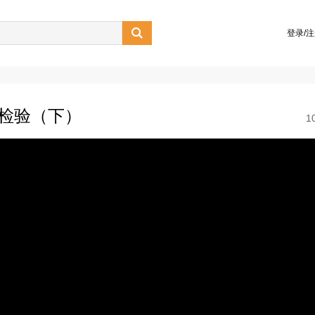

登录/
征检验（下）
1