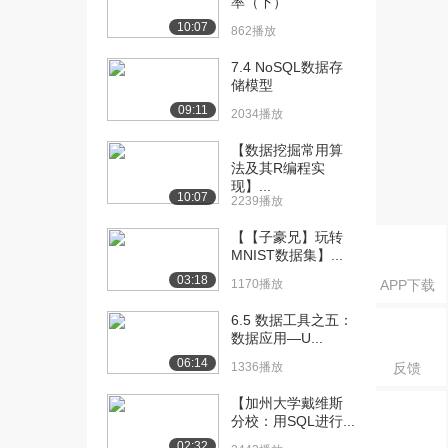
率（下）
[16] 4.3 如何运用R语言进
09:08
10:07
862播放
行数据描述...
1145播放
7.4 NoSQL数据存
储模型
[17] 4.3 如何运用R语言进
09:12
09:11
2034播放
行数据描述...
1181播放
【数据挖掘常用算
法及其R编程实
[18] 5.1 总体和样本
09:58
现】...
10:07
579播放
2239播放
【【子豪兄】玩转
[19] 5.2 何为统计陷阱？
05:10
MNIST数据集】...
（上）
03:18
1209播放
1170播放
APP下载
[20] 5.2 何为统计陷阱？
05:08
6.5 数据工具之五：
数据应用—U...
（下）
657播放
06:14
1336播放
反馈
[21] 5.3 对数据保持怀疑的
05:51
【加州大学戴维斯
态度
分校：用SQL进行...
1181播放
02:32