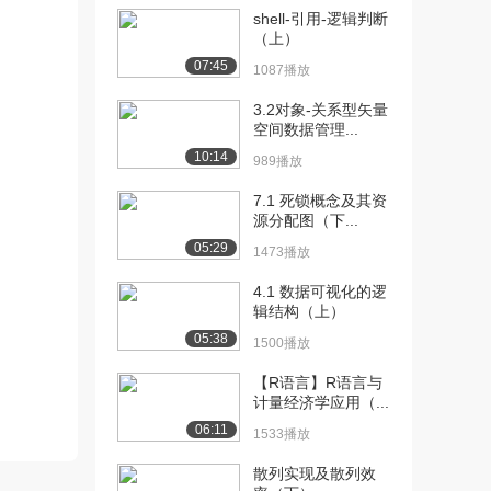
[10] 3.2 数据预处理基本规
09:41
shell-引用-逻辑判断
则
（上）
1124播放
07:45
1087播放
[11] 3.3 如何运用R语言进
08:19
3.2对象-关系型矢量
行数据预处...
空间数据管理...
1250播放
10:14
989播放
[12] 3.3 如何运用R语言进
08:26
7.1 死锁概念及其资
行数据预处...
源分配图（下...
953播放
05:29
1473播放
[13] 4.1 数据的集中与离散
05:39
4.1 数据可视化的逻
趋势测度（...
辑结构（上）
1427播放
05:38
1500播放
[14] 4.1 数据的集中与离散
05:35
【R语言】R语言与
趋势测度（...
计量经济学应用（...
1090播放
06:11
1533播放
[15] 4.2 数据描述的可视化
09:52
691播放
散列实现及散列效