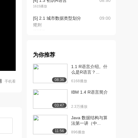
[4] 1.3 初识R语言
08:50
1615播放
[5] 2.1 城市数据类型划分
09:00
规则
857播放
[6] 2.2 城市典型数据及其
05:51
获取途径（...
为你推荐
1482播放
1.1 R语言介绍。什
[7] 2.2 城市典型数据及其
05:51
么是R语言？...
获取途径（...
08:36
655播放
6168播放
手机看
[8] 2.3 如何将数据库导入
IBM 1.4 R语言简介
09:15
R语言
849播放
03:47
2.3万播放
[9] 3.1 为什么需要数据预
05:23
Java 数据结构与算
法第一讲（中...
处理？
708播放
11:56
896播放