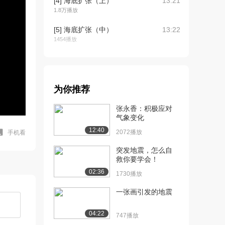
[4] 海底扩张（上）
13:21
1.8万播放
[5] 海底扩张（中）
13:22
1454播放
[6] 海底扩张（下）
13:14
1735播放
[7] 板块构造（上）
17:34
为你推荐
1.7万播放
张永香：积极应对
[8] 板块构造（中）
17:35
气象变化
1533播放
12:40
2072播放
手机看
[9] 板块构造（下）
17:26
突发地震，怎么自
1257播放
救你要学会！
02:36
1730播放
[10] 断裂与地震灾害
待播放
（上）
一张画引发的地震
1.0万播放
04:22
[11] 断裂与地震灾害
13:39
747播放