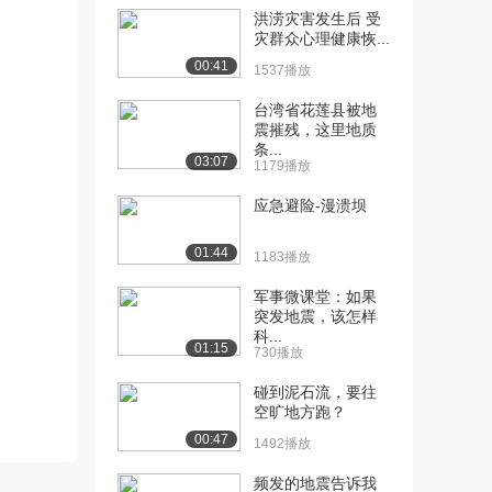
（下）
洪涝灾害发生后 受
1702播放
灾群众心理健康恢...
00:41
[12] 地质图的由来和读图
13:22
1537播放
方法（上）
台湾省花莲县被地
2.2万播放
震摧残，这里地质
条...
[13] 地质图的由来和读图
13:22
03:07
1179播放
方法（中）
1876播放
应急避险-漫溃坝
[14] 地质图的由来和读图
13:16
01:44
1183播放
方法（下）
2864播放
军事微课堂：如果
突发地震，该怎样
科...
01:15
730播放
碰到泥石流，要往
空旷地方跑？
00:47
1492播放
频发的地震告诉我