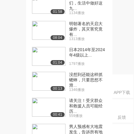
们，生活中做好这
九...
01:58
1134播放
明朝著名的天启大
爆炸，其灾害究竟
有...
08:04
1313播放
日本2014年至2024
年4级以上...
01:04
1797播放
没想到还能这样抓
蟋蟀，只要思想不
滑...
00:13
1346播放
APP下载
请关注！受灾群众
和救援人员可能经
历...
00:41
559播放
反馈
男人预感有大地震
发生，告诉所有地