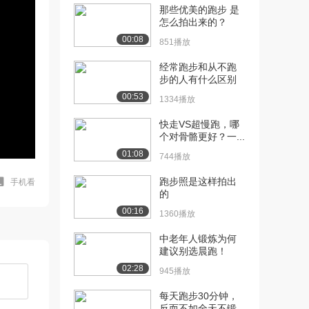
那些优美的跑步 是
怎么拍出来的？
00:08
851播放
经常跑步和从不跑
步的人有什么区别
00:53
1334播放
快走VS超慢跑，哪
个对骨骼更好？一...
01:08
744播放
跑步照是这样拍出
手机看
的
00:16
1360播放
中老年人锻炼为何
建议别选晨跑！
02:28
945播放
每天跑步30分钟，
反而不如全天不锻...