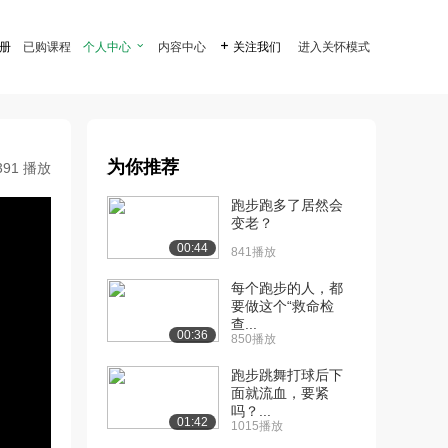
注册
已购课程
个人中心

内容中心

关注我们
进入关怀模式
为你推荐
391 播放
跑步跑多了居然会
变老？
00:44
841播放
每个跑步的人，都
要做这个“救命检
查...
00:36
850播放
跑步跳舞打球后下
面就流血，要紧
吗？...
01:42
1015播放