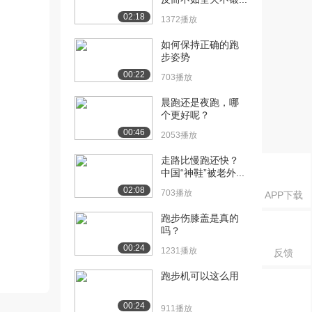
02:18
1372播放
如何保持正确的跑
步姿势
00:22
703播放
晨跑还是夜跑，哪
个更好呢？
00:46
2053播放
走路比慢跑还快？
中国“神鞋”被老外...
02:08
703播放
APP下载
跑步伤膝盖是真的
吗？
00:24
1231播放
反馈
跑步机可以这么用
00:24
911播放