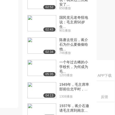
安了...
02:52
650播放
国民党元老奇怪地
说：毛主席50岁
生...
02:43
901播放
陈赓去世后，蒋介
石为什么要偷偷给
他...
02:34
746播放
一个年过古稀的小
学校长，为何成为
毛...
05:35
1203播放
APP下载
1949年，毛主席率
部前往北平时，...
04:13
1308播放
反馈
1937年，蒋介石邀
请毛主席到南京...