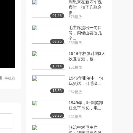
周恩来在新四军视
察时，拍了几张合
影...
01:53
676播放
毛主席提出一句口
号，阎锡山要改几
个...
02:35
555播放
1949年林彪计划3天
收复香港，被...
10:14
951播放
1946年张治中一句
手机看
玩笑话，引毛泽...
16:53
952播放
1949年，叶剑英卸
任北平市长，毛...
03:35
551播放
张治中对毛主席
说：我来过三次延