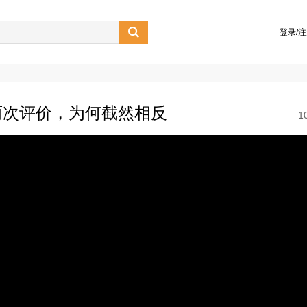

登录/
两次评价，为何截然相反
1