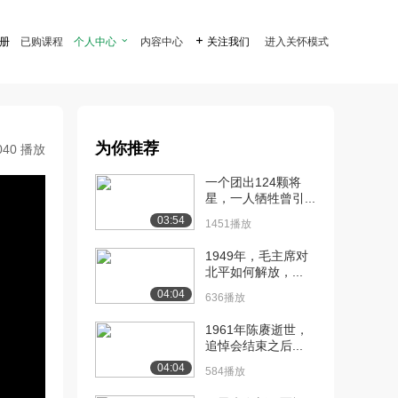
注册
已购课程
个人中心

内容中心

关注我们
进入关怀模式
为你推荐
040 播放
一个团出124颗将
星，一人牺牲曾引...
03:54
1451播放
1949年，毛主席对
北平如何解放，...
04:04
636播放
1961年陈赓逝世，
追悼会结束之后...
04:04
584播放