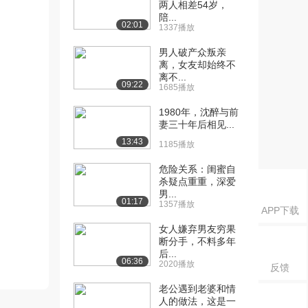
两人相差54岁，
陪...
02:01
1337播放
男人破产众叛亲
离，女友却始终不
离不...
09:22
1685播放
1980年，沈醉与前
妻三十年后相见...
13:43
1185播放
危险关系：闺蜜自
杀疑点重重，深爱
男...
01:17
1357播放
APP下载
女人嫌弃男友穷果
断分手，不料多年
后...
06:36
2020播放
反馈
老公遇到老婆和情
人的做法，这是一