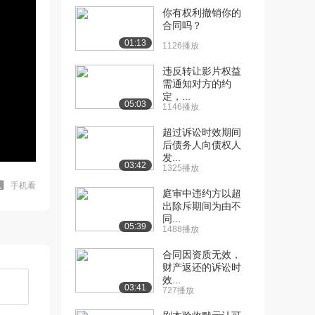
你有权利撤销你的
合同吗？
01:13
1126播放
违反转让影片权益
需通知对方的约
定，...
05:03
1146播放
超过诉讼时效期间
后债务人向债权人
发...
03:42
1325播放
手机看
庭审中违约方以超
出除斥期间为由不
同...
05:39
1488播放
合同因资质无效，
财产返还的诉讼时
效...
03:41
727播放