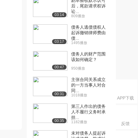
剧本验收默示认可
后，尾款请求权诉
讼...
03:14
809播放
债务人逃债债权人
起诉撤销律师费由
债...
03:17
1495播放
债务人的财产范围
该如何确定？
00:47
950播放
主张合同关系成立
的一方当事人对合
同...
00:31
1018播放
APP下载
第三人作出的债务
人不履行义务时承
担...
00:35
1182播放
反馈
未对债务人提起诉