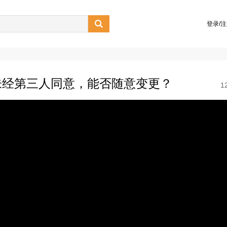

登录/
未经第三人同意，能否随意变更？
1