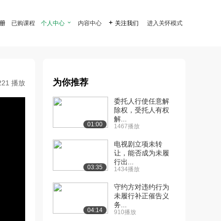
注册
已购课程
个人中心

内容中心

关注我们
进入关怀模式
为你推荐
221 播放
委托人行使任意解
除权，受托人有权
解...
01:00
1467播放
电视剧立项未转
让，能否成为未履
行出...
03:35
1434播放
守约方对违约行为
未履行补正催告义
务...
04:14
910播放