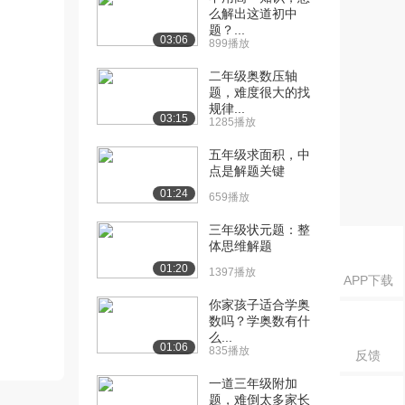
么解出这道初中
题？...
03:06
899播放
二年级奥数压轴
题，难度很大的找
规律...
03:15
1285播放
五年级求面积，中
点是解题关键
01:24
659播放
三年级状元题：整
体思维解题
01:20
1397播放
APP下载
你家孩子适合学奥
数吗？学奥数有什
么...
01:06
835播放
反馈
一道三年级附加
题，难倒太多家长