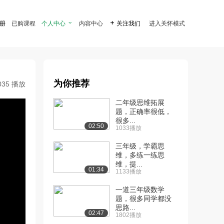
注册
已购课程
个人中心

内容中心

关注我们
进入关怀模式
为你推荐
035 播放
二年级思维拓展
题，正确率很低，
很多...
02:50
1033播放
三年级，学霸思
维，多练一练思
维，提...
01:34
1133播放
一道三年级数学
题，很多同学都没
思路...
02:47
1802播放