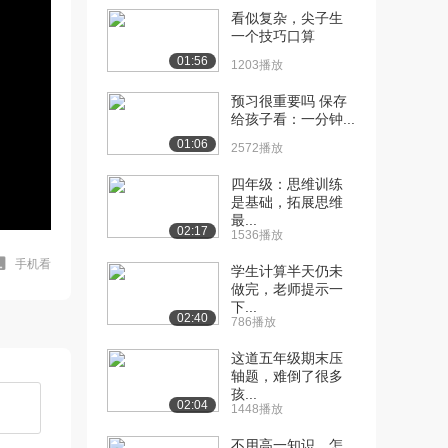
看似复杂，尖子生
一个技巧口算
01:56
1203播放
预习很重要吗 保存
给孩子看：一分钟...
01:06
2572播放
四年级：思维训练
是基础，拓展思维
最...
02:17
1536播放
手机看
学生计算半天仍未
做完，老师提示一
下...
02:40
786播放
这道五年级期末压
轴题，难倒了很多
孩...
02:04
1448播放
不用高一知识，怎