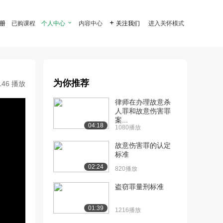
注册
已购课程
个人中心

内容中心

关注我们
进入关怀模式
为你推荐
146 播放
律师在办理故意杀
人罪和故意伤害罪
案...
04:18
1080播放
故意伤害罪的认定
标准
02:24
820播放
盗窃罪量刑标准
01:39
1216播放