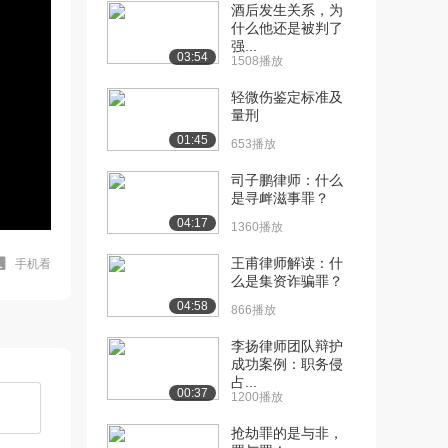
酒后发生关系，为
什么他还是被判了
强...
03:54
1508播放
轻微伤鉴定标准及
量刑
01:45
653播放
司子鹏律师：什么
是寻衅滋事罪？
04:17
1360播放
王甫律师解读：什
手机看
么是集资诈骗罪？
04:58
866播放
李扬律师团队辩护
成功案例：职务侵
占...
00:37
1200播放
抢劫罪的是与非，