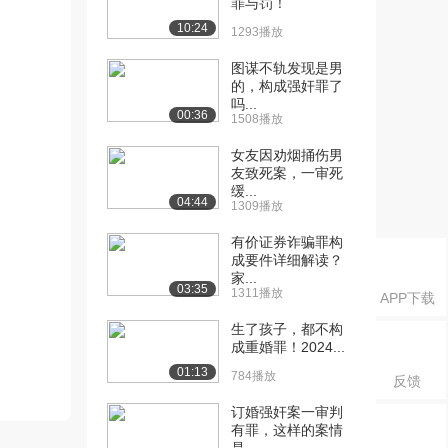
罪与罚！
10:24
1293播放
图谋不轨发现是男
的，构成强奸罪了
吗...
00:36
1508播放
女友因劝烟捅伤男
友致死案，一审死
缓...
04:44
1309播放
有价证券诈骗罪构
成要件详细解读？
家...
03:35
1311播放
APP下载
生了孩子，都不构
成重婚罪！2024...
01:13
784播放
反馈
订婚强奸案一审判
有罪，这样的案情