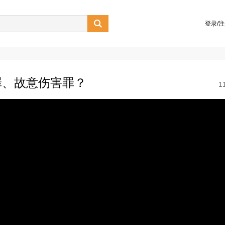

登录/
罪、故意伤害罪？
1