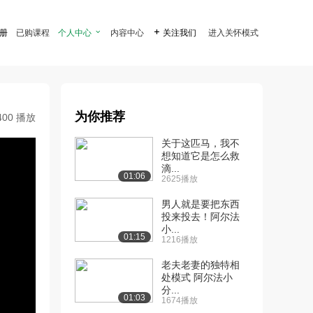
注册
已购课程
个人中心

内容中心

关注我们
进入关怀模式
为你推荐
400 播放
关于这匹马，我不
想知道它是怎么救
滴...
01:06
2625播放
男人就是要把东西
投来投去！阿尔法
小...
01:15
1216播放
老夫老妻的独特相
处模式 阿尔法小
分...
01:03
1674播放