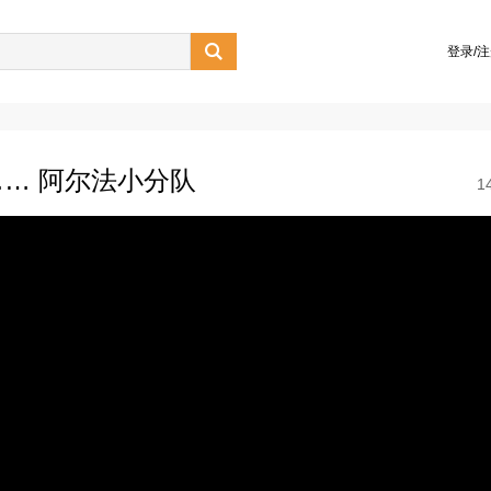

登录/
… 阿尔法小分队
1