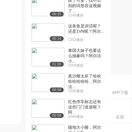
除了可爱，找不出
别的词形容这视频
了...
00:35
1245播放
这条鱼是训话呢？
还是1VN呢？阿尔...
00:14
1352播放
泰国大妹子也要这
么抽象吗？阿尔法
小...
01:00
1505播放
真沙雕太坏了哈哈
哈哈哈哈哈，阿尔
法...
00:59
1556播放
APP下载
红色停车标志还有
这些门门道道呢？
阿...
00:59
1069播放
反馈
随地大小睡，阿尔