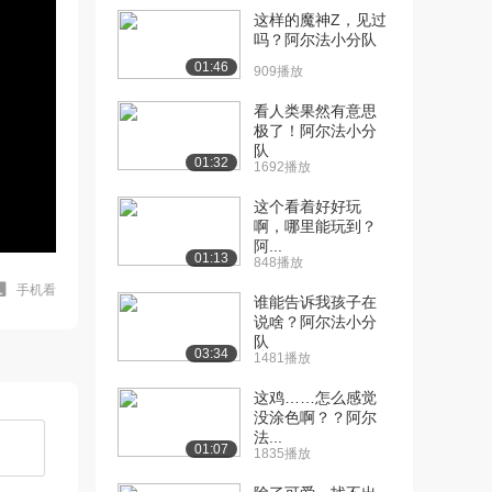
这样的魔神Z，见过
吗？阿尔法小分队
01:46
909播放
看人类果然有意思
极了！阿尔法小分
队
01:32
1692播放
这个看着好好玩
啊，哪里能玩到？
阿...
01:13
848播放
手机看
谁能告诉我孩子在
说啥？阿尔法小分
队
03:34
1481播放
这鸡……怎么感觉
没涂色啊？？阿尔
法...
01:07
1835播放