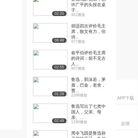
许广平的头按在桌
子...
02:20
902播放
胡适四次评价毛主
席，散文有力，但
诗...
06:48
977播放
俞平伯评价毛主席
的诗词：前不见古
人...
02:55
807播放
鲁迅，郭沫若，茅
盾，巴金，老舍，
曹...
01:29
2288播放
APP下载
鲁迅写出了七类中
国人，父亲、母
亲、...
02:49
1290播放
反馈
周令飞因是鲁迅孙