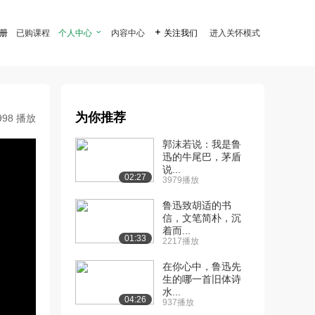
注册
已购课程
个人中心

内容中心

关注我们
进入关怀模式
为你推荐
998 播放
郭沫若说：我是鲁
迅的牛尾巴，茅盾
说...
02:27
3979播放
鲁迅致胡适的书
信，文笔简朴，沉
着而...
01:33
2217播放
在你心中，鲁迅先
生的哪一首旧体诗
水...
04:26
937播放