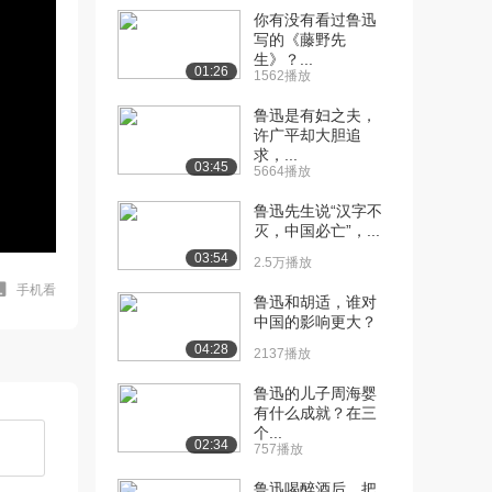
你有没有看过鲁迅
写的《藤野先
生》？...
01:26
1562播放
鲁迅是有妇之夫，
许广平却大胆追
求，...
03:45
5664播放
鲁迅先生说“汉字不
灭，中国必亡”，...
03:54
2.5万播放
手机看
鲁迅和胡适，谁对
中国的影响更大？
04:28
2137播放
鲁迅的儿子周海婴
有什么成就？在三
个...
02:34
757播放
鲁迅喝醉酒后，把