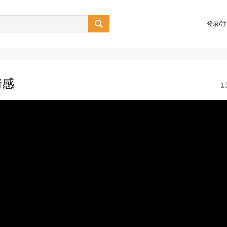

登录/
情感
1