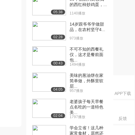
的西红柿炒鸡蛋，...
05:38
1140播放
14岁跟爷爷学做甜
品，在农村坚守4...
02:28
973播放
不可不知的西餐礼
仪，这才是餐前面
包...
00:43
1494播放
美味的葱油饼在家
简单做，外酥里软
层...
04:05
957播放
APP下载
老婆孩子每天早餐
点名吃的一道特色
美...
02:04
1797播放
反馈
学会立省！这几种
家常食材，居然还