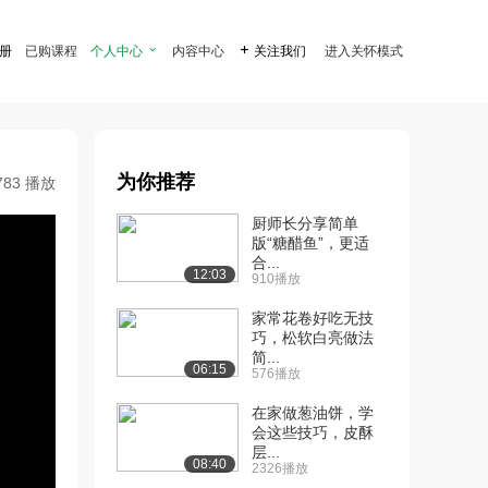
注册
已购课程
个人中心

内容中心

关注我们
进入关怀模式
为你推荐
783 播放
厨师长分享简单
版“糖醋鱼”，更适
合...
12:03
910播放
家常花卷好吃无技
巧，松软白亮做法
简...
06:15
576播放
在家做葱油饼，学
会这些技巧，皮酥
层...
08:40
2326播放