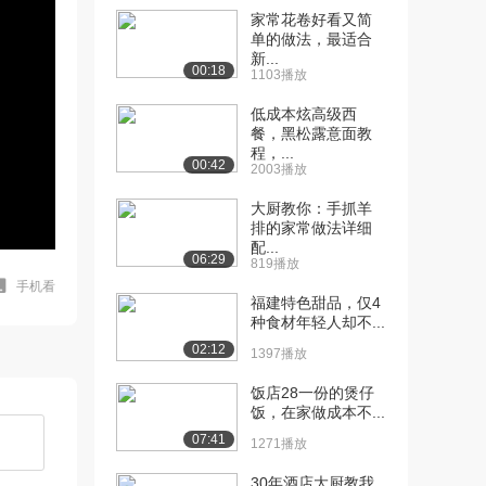
家常花卷好看又简
单的做法，最适合
新...
00:18
1103播放
低成本炫高级西
餐，黑松露意面教
程，...
00:42
2003播放
大厨教你：手抓羊
排的家常做法详细
配...
06:29
819播放
手机看
福建特色甜品，仅4
种食材年轻人却不...
02:12
1397播放
饭店28一份的煲仔
饭，在家做成本不...
07:41
1271播放
30年酒店大厨教我