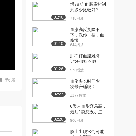
增78期 血脂应控制
到多少比较好?
01:46
745播放
血脂高反复降不
下，教你一招，血
脂慢...
01:10
644播放
肝不好血脂难降，
记好4做3不做
01:26
573播放
手机看
血脂多长时间查一
次最合适呢？
02:27
1277播放
6类人血脂容易高，
最后1类您没听过...
02:26
800播放
脸上出现它们可能