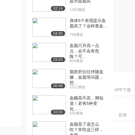
提示血脂高
02:14
1363播放
身体5个表现提示血
脂高了？这样查血...
04:45
768播放
血脂只升高一点
点，会不会有危
险？可...
03:03
604播放
脂肪肝往往伴随血
糖，血脂等问题，
想...
00:48
1512播放
APP下载
血糖高不高，脚知
道！若有5种变
化，...
02:03
555播放
反馈
血脂高了该怎么
吃？常吃这三样，