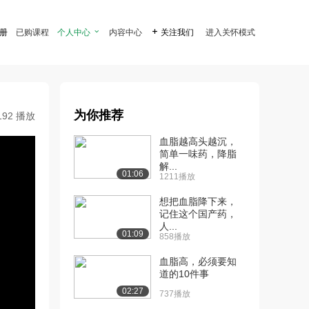
注册
已购课程
个人中心

内容中心

关注我们
进入关怀模式
为你推荐
192 播放
血脂越高头越沉，
简单一味药，降脂
解...
01:06
1211播放
想把血脂降下来，
记住这个国产药，
人...
01:09
858播放
血脂高，必须要知
道的10件事
02:27
737播放