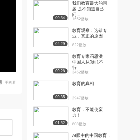
我们教育最大的问
题 是不知道自己
问...
00:34
1652播放
教育观察：选错专
业，真正的原因！
04:29
822播放
教育专家冯恩洪：
中国人从0到1不
行...
00:28
3452播放
手机看
教育的真相
00:35
2947播放
教育，不能使蛮
力！
01:52
808播放
AI眼中的中国教育，