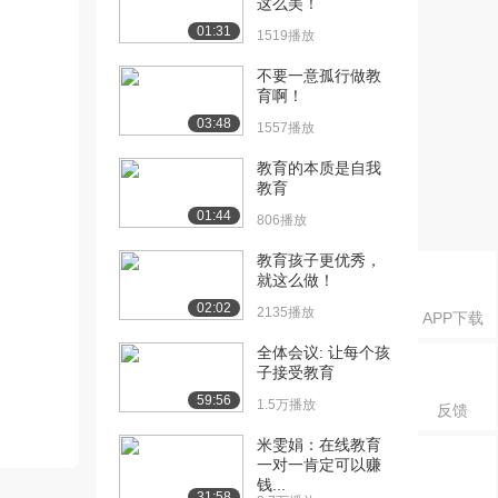
这么美！
01:31
1519播放
不要一意孤行做教
育啊！
03:48
1557播放
教育的本质是自我
教育
01:44
806播放
教育孩子更优秀，
就这么做！
02:02
2135播放
APP下载
全体会议: 让每个孩
子接受教育
59:56
1.5万播放
反馈
米雯娟：在线教育
一对一肯定可以赚
钱...
31:58