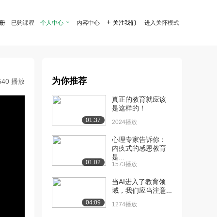
注册
已购课程
个人中心

内容中心

关注我们
进入关怀模式
为你推荐
540 播放
真正的教育就应该
是这样的！
01:37
2024播放
心理专家告诉你：
内疚式的感恩教育
是...
01:02
1573播放
当AI进入了教育领
域，我们应当注意...
04:09
1274播放