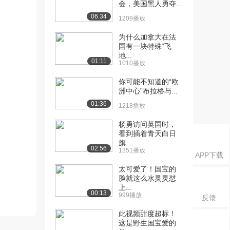
会，美国黑人勇夺...
06:34
1209播放
为什么加拿大在法
国有一块特殊“飞
地...
01:11
1010播放
你可能不知道的“欧
洲中心”布拉格与...
01:36
1218播放
杨勇访问英国时，
看到插着青天白日
旗...
02:56
1351播放
APP下载
太可爱了！国宝的
脸就这么水灵灵怼
上...
00:13
999播放
反馈
此视频甜度超标！
这是野生国宝爱的