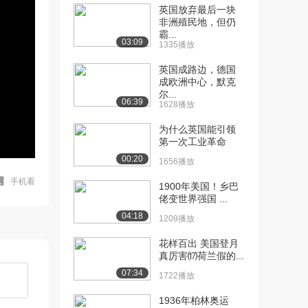
英国放弃最后一块
非洲殖民地，但仍
霸...
03:09
1335播放
英国成路边，德国
成欧洲中心，默克
尔...
06:39
1628播放
为什么英国能引领
第一次工业革命
00:20
1656播放
手机看
1900年美国！乡巴
佬变世界强国 ...
04:18
1209播放
花样百出 美国登月
真厉害⒄荷兰假的...
07:34
1722播放
1936年柏林奥运