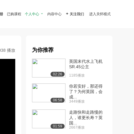
注册
已购课程
个人中心

内容中心

关注我们
进入关怀模式
为你推荐
038 播放
英国末代水上飞机
SR.45公主
02:26
1185播放
你若安好，那还得
了？为何英国，会
成...
06:58
3449播放
走路快和走路慢的
人，谁更长寿？英
国...
01:59
2667播放