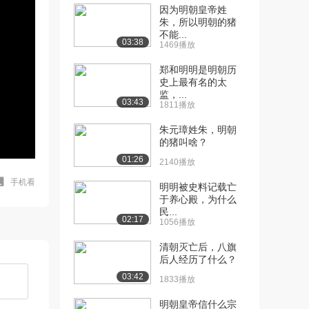
因为明朝皇帝姓
朱，所以明朝的猪
不能...
03:38
1469播放
郑和明明是明朝历
史上最有名的太
监，...
03:43
1811播放
朱元璋姓朱，明朝
的猪叫啥？
01:26
2140播放
手机看
明明被史料记载亡
于养心殿，为什么
民...
02:17
1056播放
清朝灭亡后，八旗
后人经历了什么？
03:42
1833播放
明朝皇帝信什么宗