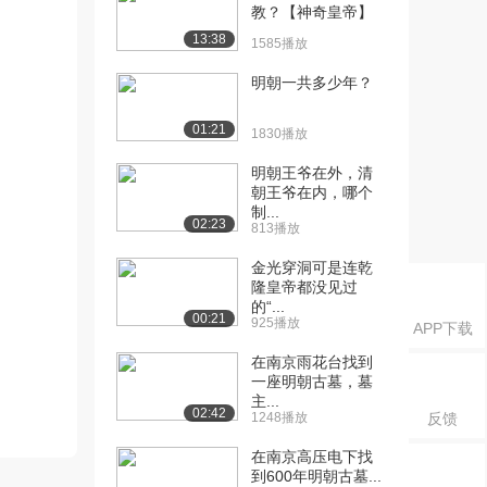
教？【神奇皇帝】
13:38
1585播放
明朝一共多少年？
01:21
1830播放
明朝王爷在外，清
朝王爷在内，哪个
制...
02:23
813播放
金光穿洞可是连乾
隆皇帝都没见过
的“...
00:21
925播放
APP下载
在南京雨花台找到
一座明朝古墓，墓
主...
02:42
1248播放
反馈
在南京高压电下找
到600年明朝古墓...