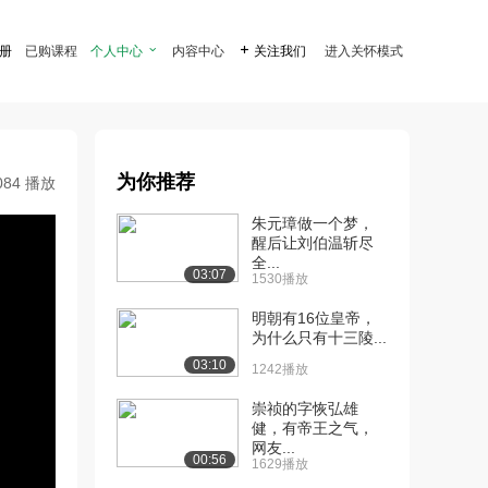
注册
已购课程
个人中心

内容中心

关注我们
进入关怀模式
为你推荐
084 播放
朱元璋做一个梦，
醒后让刘伯温斩尽
全...
03:07
1530播放
明朝有16位皇帝，
为什么只有十三陵...
03:10
1242播放
崇祯的字恢弘雄
健，有帝王之气，
网友...
00:56
1629播放