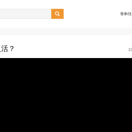

登录/
复活？
1