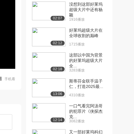
没想到这部好莱坞
超级大片中还有杨
颖
02:07
1916播放
好莱坞超级大片在
全球收割的巅峰
02:12
1715播放
这部以中国为背景
的好莱坞超级大片
全...
02:18
3283播放
手机看
斯蒂芬金联手温子
仁，打造2025最...
13:06
4310播放
一口气看完阿汤哥
的犯罪片《侠探杰
克...
12:14
3082播放
又一部好莱坞科幻