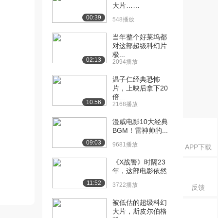
大片……
00:39
548播放
当年整个好莱坞都
对这部超级科幻片
极...
02:13
2094播放
温子仁经典恐怖
片，上映后拿下20
倍...
10:56
2168播放
漫威电影10大经典
BGM！雷神帅的...
09:03
9681播放
APP下载
《X战警》时隔23
年，这部电影依然...
11:52
3722播放
反馈
被低估的超级科幻
大片，斯皮尔伯格