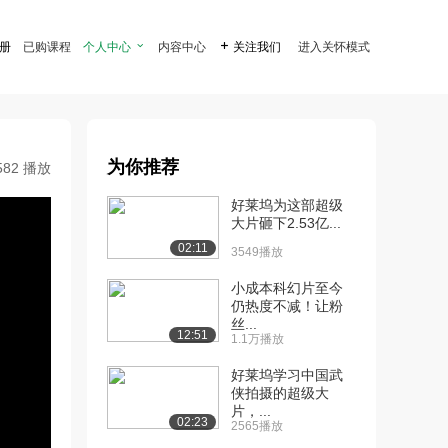
注册
已购课程
个人中心

内容中心

关注我们
进入关怀模式
为你推荐
582 播放
好莱坞为这部超级
大片砸下2.53亿...
02:11
3549播放
小成本科幻片至今
仍热度不减！让粉
丝...
12:51
1.1万播放
好莱坞学习中国武
侠拍摄的超级大
片，...
02:23
2565播放