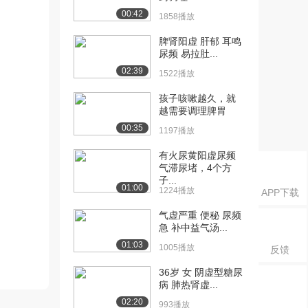
00:42
1858播放
脾肾阳虚 肝郁 耳鸣
尿频 易拉肚...
02:39
1522播放
孩子咳嗽越久，就
越需要调理脾胃
00:35
1197播放
有火尿黄阳虚尿频
气滞尿堵，4个方
子...
01:00
1224播放
APP下载
气虚严重 便秘 尿频
急 补中益气汤...
01:03
1005播放
反馈
36岁 女 阴虚型糖尿
病 肺热肾虚...
02:20
993播放