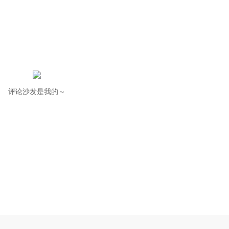
评论沙发是我的～