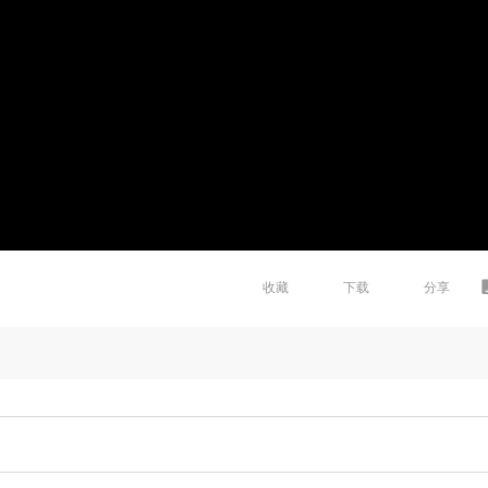
收藏
下载
分享