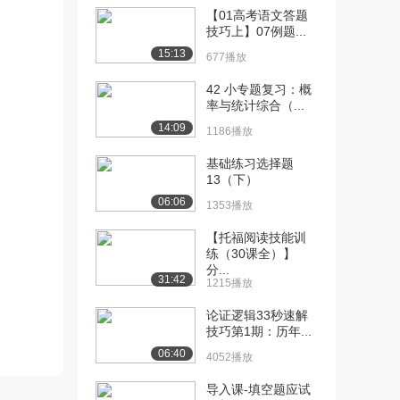
[10] 1-6实数基础性例题精
06:42
【01高考语文答题
讲二（上）
技巧上】07例题...
4737播放
15:13
677播放
[11] 1-6实数基础性例题精
06:45
42 小专题复习：概
讲二（下）
率与统计综合（...
4983播放
14:09
1186播放
[12] 1-7实数综合性例题精
07:08
基础练习选择题
讲（上）
13（下）
5720播放
06:06
1353播放
[13] 1-7实数综合性例题精
07:12
【托福阅读技能训
讲（下）
练（30课全）】
5051播放
分...
31:42
1215播放
[14] 2-1整式乘法与乘法公
06:52
式知识精讲
论证逻辑33秒速解
技巧第1期：历年...
6314播放
06:40
4052播放
[15] 2-2整式乘法与乘法公
07:20
式基础性例题...
导入课-填空题应试