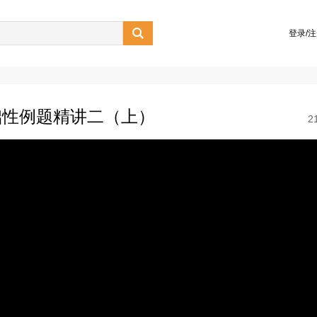

登录/
础性例题精讲二（上）
2