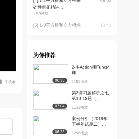
[4] 1-2平方根和立方根基
09:52
础性例题精讲...
1.0万播放
[5] 1-3平方根和立方根综
10:43
合性例题精讲...
9525播放
[6] 1-3平方根和立方根综
10:47
为你推荐
合性例题精讲...
6471播放
2-4-Action和Func的
详...
[7] 1-4实数知识精讲
09:39
06:35
6327播放
1191播放
手机看
[8] 1-5实数基础性例题精
第3讲习题解析之七
06:09
第18-19题（...
讲一（上）
6377播放
07:04
1131播放
[9] 1-5实数基础性例题精
06:15
案例分析（2019年
下半年试题二）...
讲一（下）
5731播放
06:23
1296播放