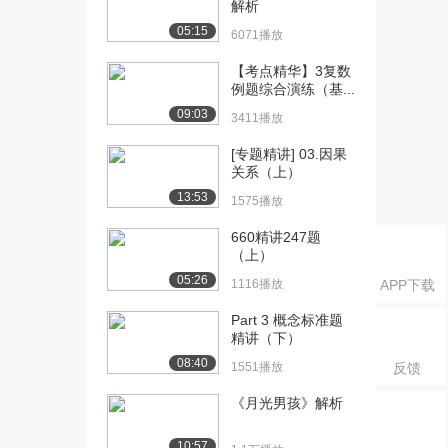
6564播放
解析
05:15
6071播放
[16] 2-2整式乘法与乘法公
07:22
式基础性例题...
【考点精华】3复数
4460播放
例题综合演练（基...
09:03
3411播放
[17] 2-3整式乘法与乘法公
06:42
式基础性例题...
[专题精讲] 03.因果
4560播放
关系（上）
13:53
1575播放
[18] 2-3整式乘法与乘法公
06:45
式基础性例题...
660精讲247题
3288播放
（上）
05:26
[19] 2-4整式乘法与乘法公
08:00
1116播放
APP下载
式综合性例题...
Part 3 概念标准题
3803播放
精讲（下）
[20] 2-4整式乘法与乘法公
08:06
08:40
1551播放
反馈
式综合性例题...
《月光男孩》解析
3696播放
[21] 2-5因式分解之公式法
09:00
10:57