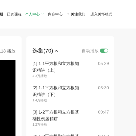
注册
已购课程
个人中心

内容中心

关注我们
进入关怀模式
选集(70)
自动播放
118 播放
[1] 1-1平方根和立方根知
05:29
识精讲（上）
4.3万播放
[2] 1-1平方根和立方根知
05:30
识精讲（下）
1.4万播放
[3] 1-2平方根和立方根基
09:47
础性例题精讲...
1.2万播放