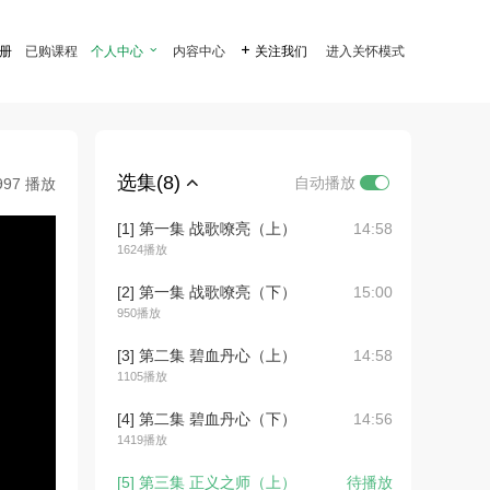
注册
已购课程
个人中心

内容中心

关注我们
进入关怀模式
选集(8)
自动播放
997 播放
[1] 第一集 战歌嘹亮（上）
14:58
1624播放
[2] 第一集 战歌嘹亮（下）
15:00
950播放
[3] 第二集 碧血丹心（上）
14:58
1105播放
[4] 第二集 碧血丹心（下）
14:56
1419播放
[5] 第三集 正义之师（上）
待播放