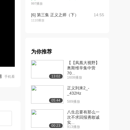
997播放
[6] 第三集 正义之师（下）
14:55
1110播放
[7] 第四集 浩气长存（上）
15:01
670播放
[8] 第四集 浩气长存（下）
15:05
为你推荐
980播放
【【凤凰大视野】
奥斯维辛集中营
70...
13:02
手机看
1608播放
正义到来2_-
_432Hz
05:44
589播放
八生总要有那么一
次不求回报勇敢诚
实...
00:23
913播放