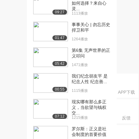
如何选择？来自心
灵...
09:27
1113播放
事事关心 | 勿忘历史
捍卫和平
01:47
1264播放
第6集 无声世界的正
义叩问
05:42
1471播放
我们纪念胡友平 是
纪念人性 纪念善...
00:55
1115播放
APP下载
现实哪有那么多正
义，当欲望与钱权
交...
07:12
1215播放
反馈
罗尔斯：正义是社
会制度的首要价值