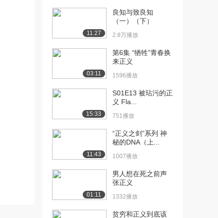
良知与致良知
（一）（下）
11:27
2.8万播放
第6集 “牺牲”青春换
来正义
03:11
1596播放
S01E13 被玷污的正
义 Fla...
15:33
751播放
“正义之剑”系列 神
秘的DNA（上...
11:43
1007播放
男人想在死之前声
张正义
01:11
1332播放
贫穷和正义到底该