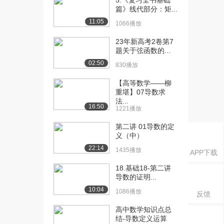
5.《复习全书基础
篇》线代部分：矩...
[17] 课时14：无穷小的比
07:38
11:05
1066播放
较（上）
8085播放
23年新高考2卷第7
题关于弦函数的...
[18] 课时14：无穷小的比
07:36
02:50
830播放
较（下）
6458播放
【高等数学——柳
重堪】07导数求
[19] 课时15：函数的连续
07:44
法...
16:50
性
1221播放
8465播放
第二讲 01导数的定
义（中）
[20] 课时16：函数的间断
05:58
22:14
点
1435播放
APP下载
7892播放
18.基础18-第二讲
导数的证明...
[21] 课时17：利用零点定
06:07
理证明根的存在...
10:04
1086播放
反馈
6935播放
高中数学知识点总
[22] 课时17：利用零点定
06:04
结-导数定义运算