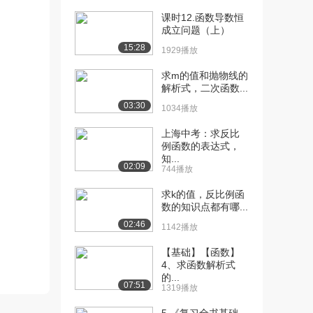
1.0万播放
课时12.函数导数恒
成立问题（上）
[11] 课时8：极限的四则运
09:51
15:28
算法则
1929播放
9352播放
求m的值和抛物线的
解析式，二次函数...
[12] 课时9：抓大头
03:01
7035播放
03:30
1034播放
[13] 课时10：夹逼准则
06:13
上海中考：求反比
7800播放
例函数的表达式，
知...
02:09
[14] 课时11：单调有界准
744播放
00:57
则
求k的值，反比例函
6692播放
数的知识点都有哪...
02:46
[15] 课时12：两个重要极
08:59
1142播放
限
【基础】【函数】
8931播放
4、求函数解析式
的...
[16] 课时13：无穷小量有
02:47
07:51
1319播放
界变量=无穷小...
8333播放