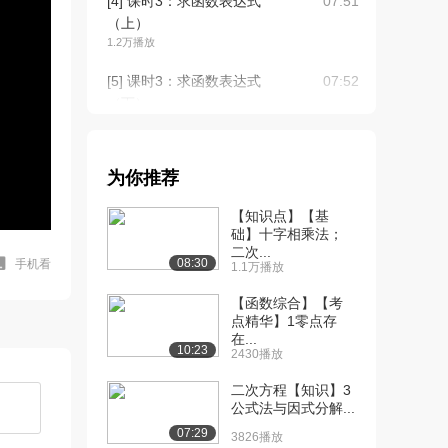
[4] 课时3：求函数表达式
07:51
（上）
1.2万播放
[5] 课时3：求函数表达式
07:52
（下）
8030播放
[6] 课时4：函数的四种性
06:23
为你推荐
质（上）
9414播放
【知识点】【基
础】十字相乘法；
[7] 课时4：函数的四种性
06:26
二次...
质（下）
08:30
手机看
1.1万播放
7973播放
【函数综合】【考
[8] 课时5：求反函数
点精华】1零点存
01:48
在...
9290播放
10:23
2430播放
[9] 课时6：数列极限定义
02:08
二次方程【知识】3
1.1万播放
公式法与因式分解...
07:29
[10] 课时7：函数极限定义
09:32
3826播放