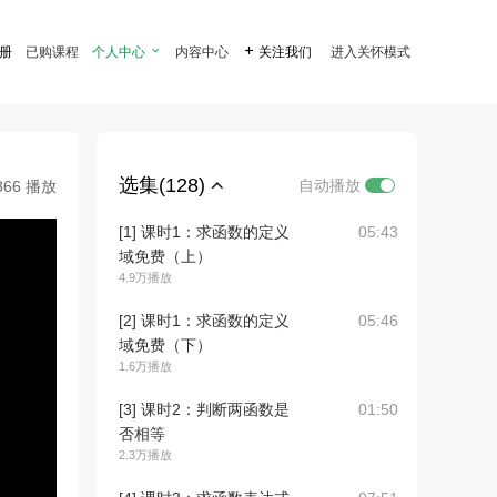
注册
已购课程
个人中心

内容中心

关注我们
进入关怀模式
选集(128)
自动播放
866 播放
[1] 课时1：求函数的定义
05:43
域免费（上）
4.9万播放
[2] 课时1：求函数的定义
05:46
域免费（下）
1.6万播放
[3] 课时2：判断两函数是
01:50
否相等
2.3万播放