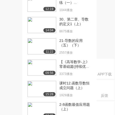
练（一）...
[17] 课时14：无穷小的比
07:38
12:19
1044播放
较（上）
30、第二章、导数
8085播放
的定义1（上）
[18] 课时14：无穷小的比
07:36
14:04
8675播放
较（下）
6458播放
21-导数的应用
（五）（下）
[19] 课时15：函数的连续
07:44
11:22
2557播放
性
8465播放
【《高等数学-上》
零基础篇(持续优...
[20] 课时16：函数的间断
05:58
09:56
3373播放
APP下载
点
7892播放
课时12.函数导数恒
成立问题（上）
[21] 课时17：利用零点定
06:07
15:28
1929播放
反馈
理证明根的存在...
6935播放
2-8函数最值应用题
（上）
[22] 课时17：利用零点定
06:04