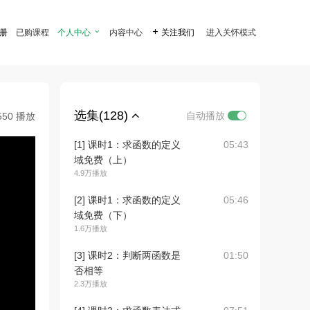
注册
已购课程
个人中心

内容中心

关注我们
进入关怀模式
选集(128)
自动播放
550 播放
[1] 课时1：求函数的定义
05:43
域免费（上）
4.9万播放
[2] 课时1：求函数的定义
05:46
域免费（下）
1.6万播放
[3] 课时2：判断两函数是
01:50
否相等
2.3万播放