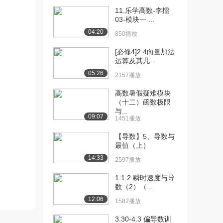
1.0万播放
11.乐学高数-李擂
03-模块一 ...
[11] 课时8：极限的四则运
09:51
04:20
算法则
850播放
9352播放
[必修4]2.4向量加法
运算及其几...
[12] 课时9：抓大头
03:01
05:26
7035播放
2157播放
[13] 课时10：夹逼准则
06:13
高数暑假疑难模块
（十二）函数极限
7800播放
与...
09:07
1451播放
[14] 课时11：单调有界准
00:57
则
【导数】5、导数与
6692播放
最值（上）
14:33
2597播放
[15] 课时12：两个重要极
08:59
限
1.1.2 瞬时速度与导
8931播放
数（2）（...
12:06
[16] 课时13：无穷小量有
02:47
1582播放
界变量=无穷小...
3.30-4.3 偏导数训
8333播放