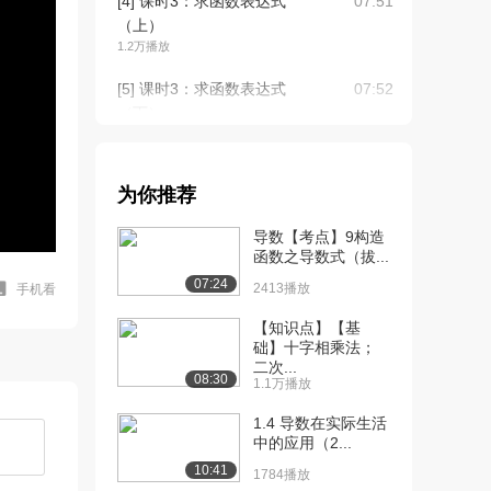
[4] 课时3：求函数表达式
07:51
（上）
1.2万播放
[5] 课时3：求函数表达式
07:52
（下）
8030播放
[6] 课时4：函数的四种性
06:23
为你推荐
质（上）
9414播放
导数【考点】9构造
函数之导数式（拔...
[7] 课时4：函数的四种性
06:26
07:24
质（下）
2413播放
手机看
7973播放
【知识点】【基
础】十字相乘法；
[8] 课时5：求反函数
01:48
二次...
9290播放
08:30
1.1万播放
[9] 课时6：数列极限定义
02:08
1.4 导数在实际生活
1.1万播放
中的应用（2...
10:41
1784播放
[10] 课时7：函数极限定义
09:32