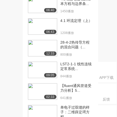
本方程与边界条...
[16] 模块二 §2.2 平面力对
09:13
06:40
点之矩•...
1450播放
1783播放
4.1 环流定理（上）
[17] 模块二 §2.3 平面任意
08:59
06:43
力系的简...
1208播放
2276播放
28-4-2热传导方程
的混合问题（...
[18] 模块二 §2.4 平面任意
08:12
力系的平...
12:33
800播放
1444播放
LST2-1-1 线性连续
[19] 模块二 §2.4 平面任意
06:59
定常系统...
力系的平...
09:05
844播放
APP下载
1202播放
【fluent通风管道受
[20] 模块二 §2.4 平面任意
07:02
力分析】5...
力系的平...
02:33
641播放
反馈
1034播放
单电子过双缝的样
[21] 模块二 §2.5 物体系的
05:02
子：二维薛定谔方
平衡 静...
程...