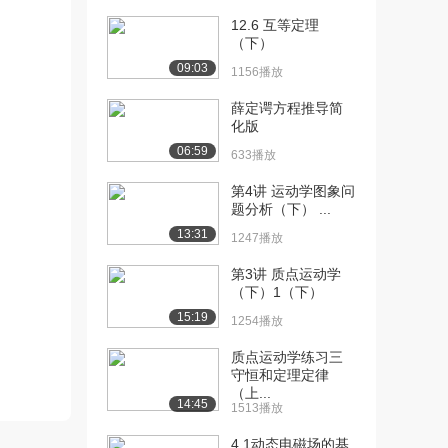
束力（上...
12.6 互等定理
2817播放
（下）
09:03
[11] 模块一 §1.2 约束和约
09:20
1156播放
束力（下...
薛定谔方程推导简
862播放
化版
[12] 模块一 §1.3 物体的受
07:42
06:59
633播放
力分析和...
第4讲 运动学图象问
2136播放
题分析（下） ...
[13] 模块一 §1.3 物体的受
07:38
13:31
1247播放
力分析和...
1161播放
第3讲 质点运动学
（下）1（下）
[14] 模块二 §2.1 平面汇交
04:36
15:19
1254播放
力系（2...
2297播放
质点运动学练习三
守恒和定理定律
[15] 模块二 §2.2 平面力对
06:02
（上...
14:45
1513播放
点之矩•...
2447播放
4.1动态电磁场的基