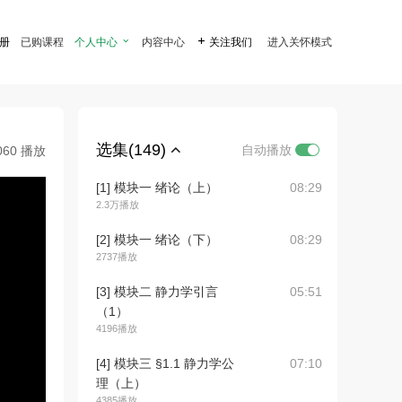
注册
已购课程
个人中心

内容中心

关注我们
进入关怀模式
选集(149)
自动播放
060 播放
[1] 模块一 绪论（上）
08:29
2.3万播放
[2] 模块一 绪论（下）
08:29
2737播放
[3] 模块二 静力学引言
05:51
（1）
4196播放
[4] 模块三 §1.1 静力学公
07:10
理（上）
4385播放