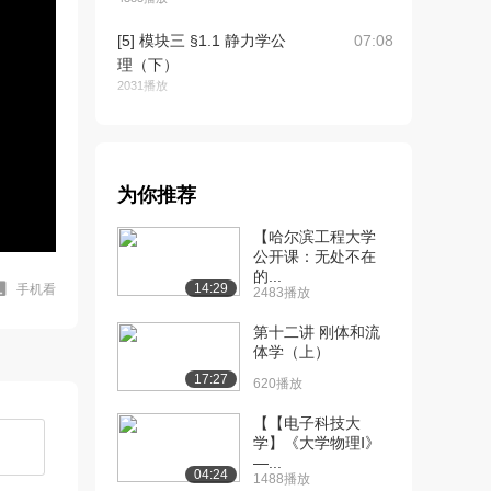
[5] 模块三 §1.1 静力学公
07:08
理（下）
2031播放
[6] 模块三 §1.2 约束和约
09:22
束力（上...
3256播放
为你推荐
[7] 模块三 §1.2 约束和约
09:20
【哈尔滨工程大学
束力（下...
公开课：无处不在
1614播放
的...
14:29
手机看
2483播放
[8] 模块三 §1.3 物体的受
07:42
力分析和...
第十二讲 刚体和流
2571播放
体学（上）
17:27
620播放
[9] 模块三 §1.3 物体的受
07:38
力分析和...
【【电子科技大
1854播放
学】《大学物理Ⅰ》
—...
04:24
[10] 模块一 §1.2 约束和约
09:22
1488播放