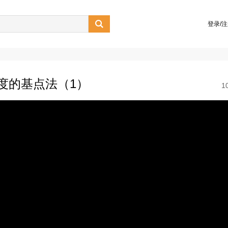

登录/
速度的基点法（1）
1