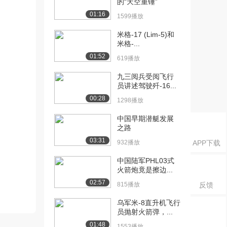
的“天空重锤”
01:16
1599播放
米格-17 (Lim-5)和
米格-...
01:52
619播放
九三阅兵受阅飞行
员讲述驾驶歼-16...
00:28
1298播放
中国早期潜艇发展
之路
03:31
932播放
APP下载
中国陆军PHL03式
火箭炮竟是擦边...
02:57
815播放
反馈
乌军米-8直升机飞行
员抛射火箭弹，...
01:48
1553播放