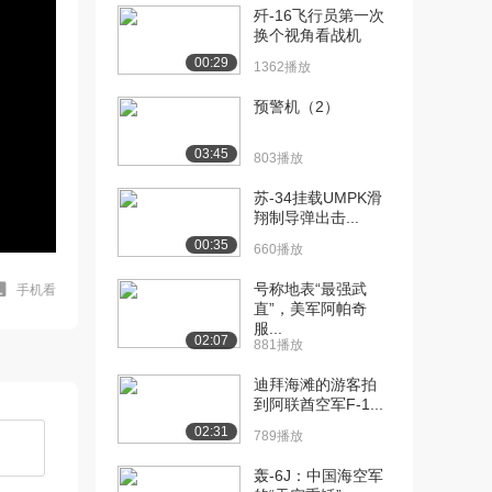
歼-16飞行员第一次
换个视角看战机
00:29
1362播放
预警机（2）
03:45
803播放
苏-34挂载UMPK滑
翔制导弹出击...
00:35
660播放
号称地表“最强武
手机看
直”，美军阿帕奇
服...
02:07
881播放
迪拜海滩的游客拍
到阿联酋空军F-1...
02:31
789播放
轰-6J：中国海空军