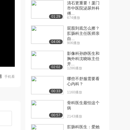
清石更重要！厦门
市中医院泌尿外科
傅...
01:29
674播放
屁股到底怎么擦？
肛肠科主任医师亲
自...
04:06
906播放
影像科孙静医生和
胸外科沈晓咏主任
开...
02:02
1286播放
手机看
哪些不舒服需要看
心内科？
00:33
1160播放
骨科医生最怕这个
病
00:57
2143播放
肛肠科医生：爱她