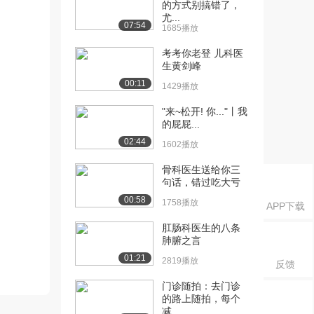
的方式别搞错了，
尤...
07:54
1685播放
考考你老登 儿科医
生黄剑峰
00:11
1429播放
"来~松开! 你..."丨我
的屁屁...
02:44
1602播放
骨科医生送给你三
句话，错过吃大亏
00:58
1758播放
APP下载
肛肠科医生的八条
肺腑之言
01:21
2819播放
反馈
门诊随拍：去门诊
的路上随拍，每个
减...