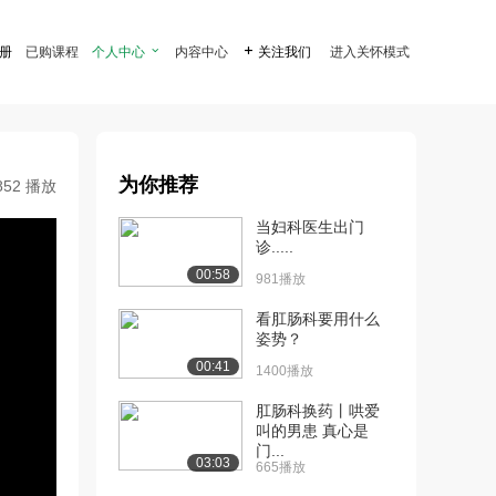
注册
已购课程
个人中心

内容中心

关注我们
进入关怀模式
为你推荐
852 播放
当妇科医生出门
诊.....
00:58
981播放
看肛肠科要用什么
姿势？
00:41
1400播放
肛肠科换药丨哄爱
叫的男患 真心是
门...
03:03
665播放