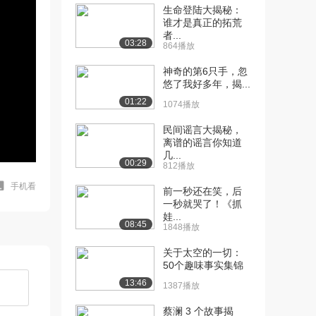
生命登陆大揭秘：
谁才是真正的拓荒
者...
03:28
864播放
神奇的第6只手，忽
悠了我好多年，揭...
01:22
1074播放
民间谣言大揭秘，
离谱的谣言你知道
几...
00:29
812播放
手机看
前一秒还在笑，后
一秒就哭了！《抓
娃...
08:45
1848播放
关于太空的一切：
50个趣味事实集锦
13:46
1387播放
蔡澜 3 个故事揭