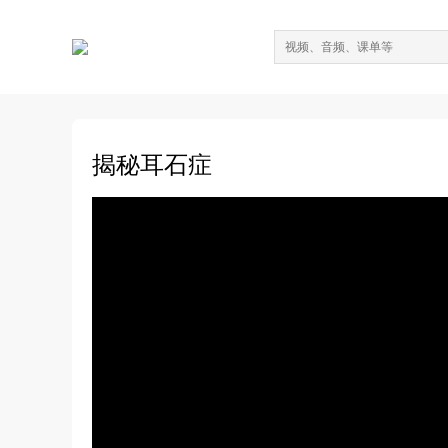
揭秘耳石症