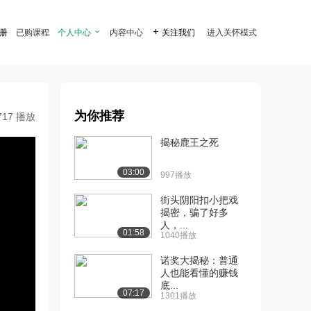
注册
已购课程
个人中心

内容中心

关注我们
进入关怀模式
为你推荐
717 播放
揭秘鹿王之死
03:00
997播放
街头阴阳扣小把戏
揭密，骗了好多
人，...
01:58
1040播放
诺奖大揭秘：普通
人也能看懂的赚钱
底...
07:17
1301播放