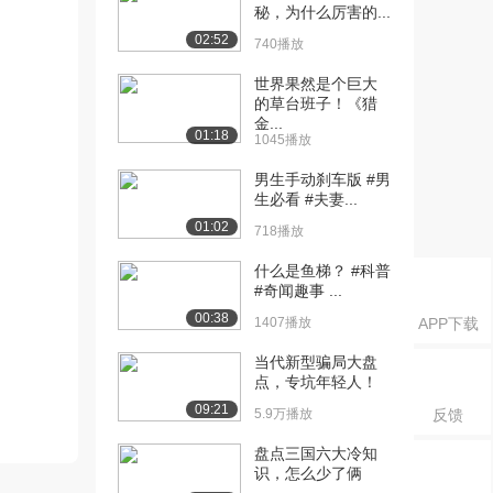
秘，为什么厉害的...
02:52
740播放
世界果然是个巨大
的草台班子！《猎
金...
01:18
1045播放
男生手动刹车版 #男
生必看 #夫妻...
01:02
718播放
什么是鱼梯？ #科普
#奇闻趣事 ...
00:38
1407播放
APP下载
当代新型骗局大盘
点，专坑年轻人！
09:21
5.9万播放
反馈
盘点三国六大冷知
识，怎么少了俩