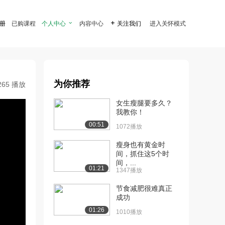
注册
已购课程
个人中心

内容中心

关注我们
进入关怀模式
为你推荐
265 播放
女生瘦腿要多久？
我教你！
00:51
1072播放
瘦身也有黄金时
间，抓住这5个时
间，...
01:21
1347播放
节食减肥很难真正
成功
01:26
1010播放