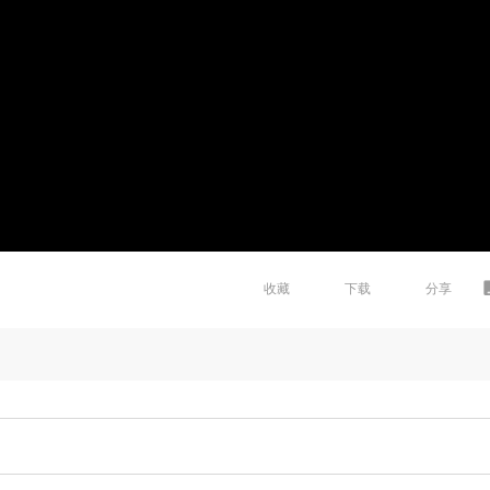
收藏
下载
分享